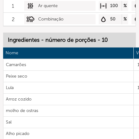
1
Ar quente
100
%
2
Combinação
50
%
Ingredientes - número de porções - 10
Nome
V
Camarões
Peixe seco
Lula
Arroz cozido
molho de ostras
Sal
Alho picado