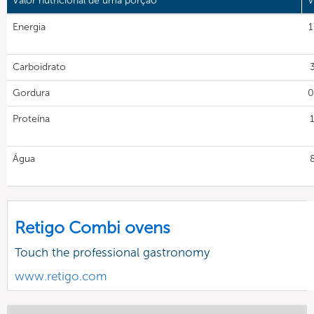
Valor nutricional de uma porção
V
Energia
1
Carboidrato
Gordura
0
Proteína
Água
Retigo Combi ovens
Touch the professional gastronomy
www.retigo.com