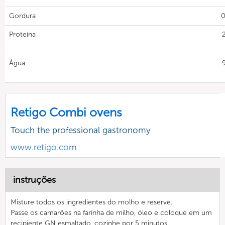
Gordura
0
Proteína
Água
Retigo Combi ovens
Touch the professional gastronomy
www.retigo.com
instruções
Misture todos os ingredientes do molho e reserve.
Passe os camarões na farinha de milho, óleo e coloque em um
recipiente GN esmaltado, cozinhe por 5 minutos.