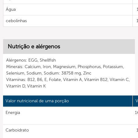
Água
cebolinhas
Nutrição e alérgenos
Alérgenos: EGG, Shellfish
Minerais: Calcium, Iron, Magnesium, Phosphorus, Potassium,
Selenium, Sodium, Sodium: 38758 mg, Zinc
Vitaminas: B12, B6, E, Folate, Vitamin A, Vitamin B12, Vitamin C,
Vitamin D, Vitamin K
Valor nutricional de uma porção
V
Energia
1
Carboidrato