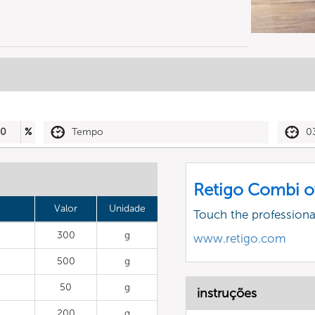
50
%
Tempo
0
Retigo Combi o
Valor
Unidade
Touch the profession
300
g
www.retigo.com
500
g
50
g
instruções
200
g