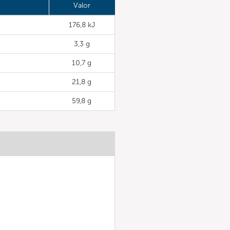
Valor
176,8 kJ
3,3 g
10,7 g
21,8 g
59,8 g