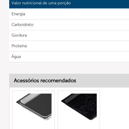
Valor nutricional de uma porção
Energia
Carboidrato
Gordura
Proteína
Água
Acessórios recomendados