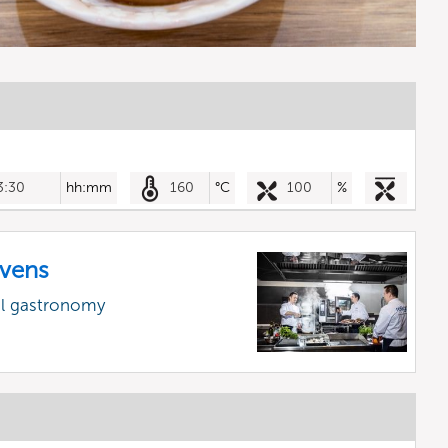
3:30
hh:mm
160
°C
100
%
vens
al gastronomy