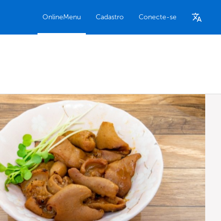
OnlineMenu
Cadastro
Conecte-se