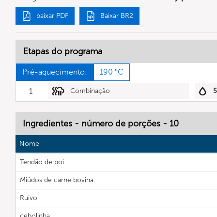
baixar PDF
Baixar BR2
Etapas do programa
Pré-aquecimento:
190 °C
1
Combinação
Ingredientes - número de porções - 10
Nome
Tendão de boi
Miúdos de carne bovina
Ruivo
cebolinha