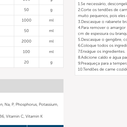
1.Se necessário, descongel
50
g
2.Corte os tendões de ca
muito pequenos, pois eles
1000
ml
3.Descasque o rabanete br
4.Para remover o amargor
50
ml
cm de espessura ou branqu
5.Descasque o gengibre, c
2000
ml
6.Coloque todos os ingredi
7.Enxágue os ingredientes.
100
ml
8.Adicione caldo e água par
20
g
9.Preaqueça para a temper
10.Tendões de carne cozid
Mn, Na, P, Phosphorus, Potassium,
 B6, Vitamin C, Vitamin K