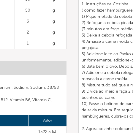
1. Instruções de Cozinha :
50
g
( como fazer hambúrguere
1) Pique metade da cebola
3
g
2) Refogue a cebola picada
(3 minutos em fogo médio-
2
g
3) Deixe a cebola refogada
4) Amasse a carne moída c
1
g
pegajosa.
5) Adicione leite ao Pank
uniformemente, adicione-o
6) Bata bem o ovo. Depois,
7) Adicione a cebola refoga
moscada à carne moída.
8) Misture tudo até que a 
elenium, Sodium, Sodium: 38758
9) Divida ao meio e faça 2 
bolinhos de carne.
n B12, Vitamin B6, Vitamin C,
10) Passe o bolinho de car
de ar da mistura. Em segu
hambúrgueres, cubra-os com
Valor
2. Agora cozinhe colocand
1522,5 kJ