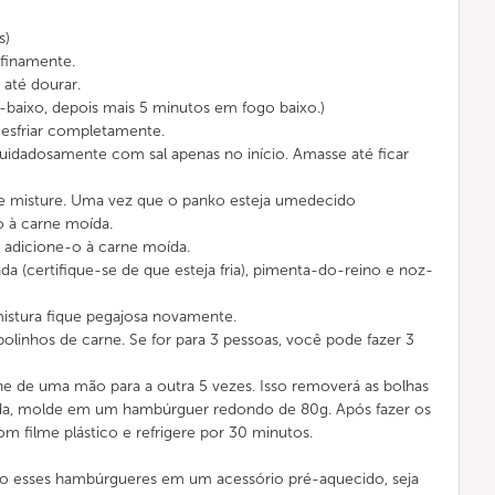
s)
 finamente.
 até dourar.
baixo, depois mais 5 minutos em fogo baixo.)
 esfriar completamente.
uidadosamente com sal apenas no início. Amasse até ficar
o e misture. Uma vez que o panko esteja umedecido
 à carne moída.
 adicione-o à carne moída.
da (certifique-se de que esteja fria), pimenta-do-reino e noz-
mistura fique pegajosa novamente.
bolinhos de carne. Se for para 3 pessoas, você pode fazer 3
ne de uma mão para a outra 5 vezes. Isso removerá as bolhas
ida, molde em um hambúrguer redondo de 80g. Após fazer os
 filme plástico e refrigere por 30 minutos.
o esses hambúrgueres em um acessório pré-aquecido, seja