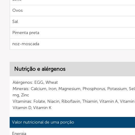
Ovos
Sal
Pimenta preta
noz-moscada
Nutrição e alérgenos
Alérgenos: EGG, Wheat
Minerais: Calcium, Iron, Magnesium, Phosphorus, Potassium, S
mg, Zinc
Vitaminas: Folate, Niacin, Riboflavin, Thiamin, Vitamin A, Vitami
Vitamin D, Vitamin K
Valor nutricional de uma porção
Energia