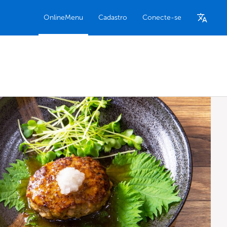
OnlineMenu
Cadastro
Conecte-se