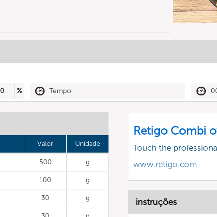
30
%
Tempo
0
Retigo Combi o
Valor
Unidade
Touch the profession
500
g
www.retigo.com
100
g
30
g
instruções
30
g