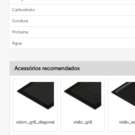
Carboidrato
Gordura
Proteína
Água
Acessórios recomendados
vision_grill_diagonal
visão_grill
visão_as