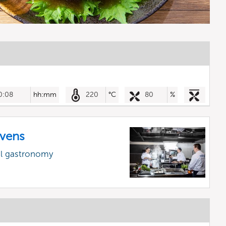
0:08
hh:mm
220
°C
80
%
vens
al gastronomy