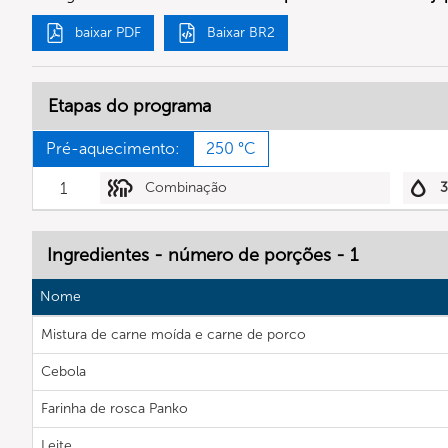
baixar PDF
Baixar BR2
Etapas do programa
Pré-aquecimento:
250 °C
1
Combinação
Ingredientes - número de porções - 1
Nome
Mistura de carne moída e carne de porco
Cebola
Farinha de rosca Panko
Leite