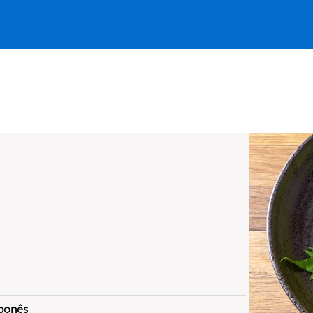
ponês