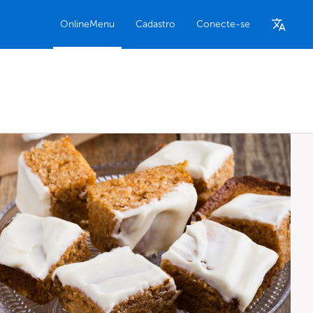
OnlineMenu
Cadastro
Conecte-se