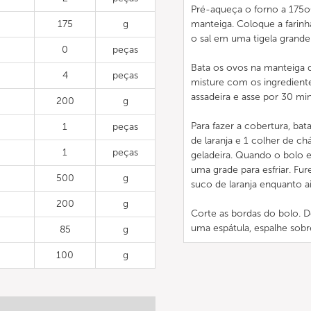
Pré-aqueça o forno a 175o
175
g
manteiga. Coloque a farinha
o sal em uma tigela grand
0
peças
Bata os ovos na manteiga de
4
peças
misture com os ingredient
assadeira e asse por 30 min
200
g
Para fazer a cobertura, bat
1
peças
de laranja e 1 colher de c
1
peças
geladeira. Quando o bolo es
uma grade para esfriar. Fu
500
g
suco de laranja enquanto a
200
g
Corte as bordas do bolo. D
uma espátula, espalhe sobr
85
g
100
g