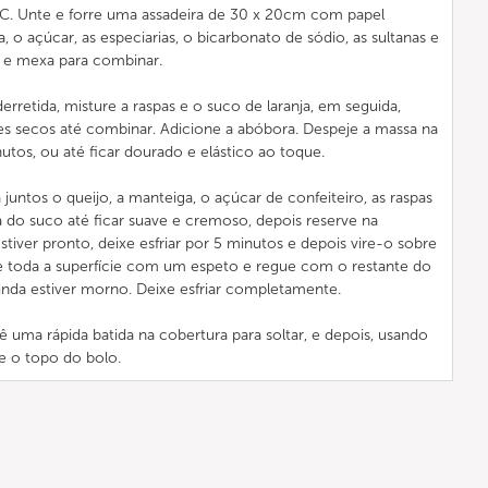
C. Unte e forre uma assadeira de 30 x 20cm com papel
, o açúcar, as especiarias, o bicarbonato de sódio, as sultanas e
e e mexa para combinar.
rretida, misture a raspas e o suco de laranja, em seguida,
es secos até combinar. Adicione a abóbora. Despeje a massa na
utos, ou até ficar dourado e elástico ao toque.
a juntos o queijo, a manteiga, o açúcar de confeiteiro, as raspas
há do suco até ficar suave e cremoso, depois reserve na
tiver pronto, deixe esfriar por 5 minutos e depois vire-o sobre
re toda a superfície com um espeto e regue com o restante do
inda estiver morno. Deixe esfriar completamente.
ê uma rápida batida na cobertura para soltar, e depois, usando
e o topo do bolo.