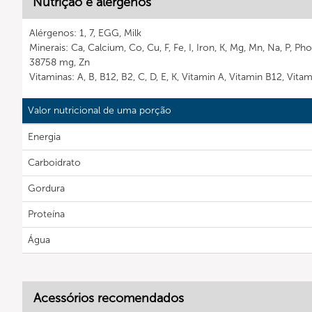
Nutrição e alérgenos
Alérgenos: 1, 7, EGG, Milk
Minerais: Ca, Calcium, Co, Cu, F, Fe, I, Iron, K, Mg, Mn, Na, P, 
38758 mg, Zn
Vitaminas: A, B, B12, B2, C, D, E, K, Vitamin A, Vitamin B12, Vita
Valor nutricional de uma porção
Energia
Carboidrato
Gordura
Proteína
Água
Acessórios recomendados