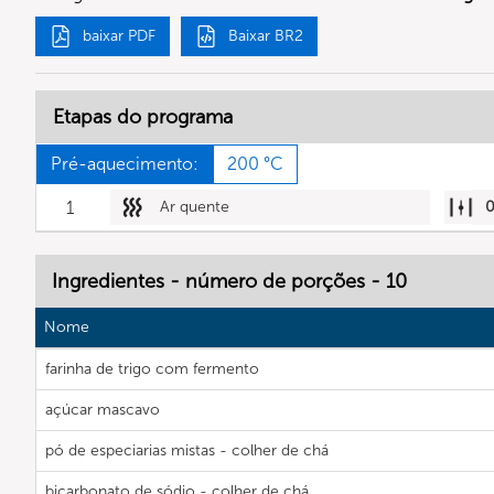
baixar PDF
Baixar BR2
Etapas do programa
Pré-aquecimento:
200 °C
1
Ar quente
Ingredientes - número de porções - 10
Nome
farinha de trigo com fermento
açúcar mascavo
pó de especiarias mistas - colher de chá
bicarbonato de sódio - colher de chá