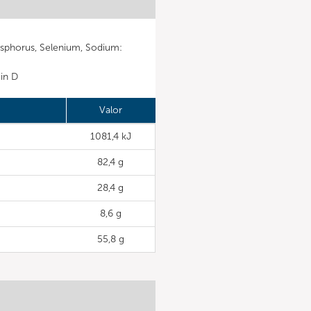
Phosphorus, Selenium, Sodium:
min D
Valor
1081,4 kJ
82,4 g
28,4 g
8,6 g
55,8 g