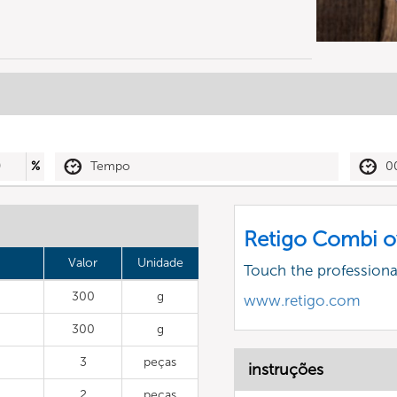
0
%
Tempo
0
Retigo Combi o
Valor
Unidade
Touch the profession
300
g
www.retigo.com
300
g
3
peças
instruções
2
peças