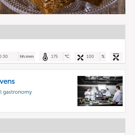
0:30
hh:mm
175
°C
100
%
vens
al gastronomy