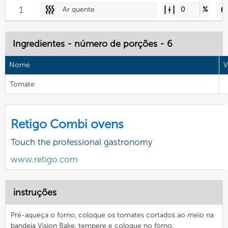
1
Ar quente
0
%
Ingredientes - número de porções - 6
Nome
V
Tomate
Retigo Combi ovens
Touch the professional gastronomy
www.retigo.com
instruções
Pré-aqueça o forno, coloque os tomates cortados ao meio na
bandeja Vision Bake, tempere e coloque no forno.