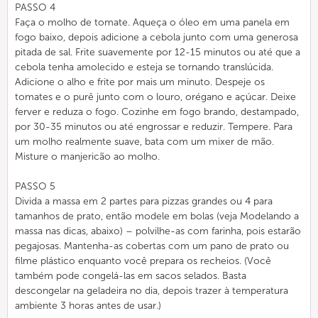
PASSO 4
Faça o molho de tomate. Aqueça o óleo em uma panela em
fogo baixo, depois adicione a cebola junto com uma generosa
pitada de sal. Frite suavemente por 12-15 minutos ou até que a
cebola tenha amolecido e esteja se tornando translúcida.
Adicione o alho e frite por mais um minuto. Despeje os
tomates e o purê junto com o louro, orégano e açúcar. Deixe
ferver e reduza o fogo. Cozinhe em fogo brando, destampado,
por 30-35 minutos ou até engrossar e reduzir. Tempere. Para
um molho realmente suave, bata com um mixer de mão.
Misture o manjericão ao molho.
PASSO 5
Divida a massa em 2 partes para pizzas grandes ou 4 para
tamanhos de prato, então modele em bolas (veja Modelando a
massa nas dicas, abaixo) – polvilhe-as com farinha, pois estarão
pegajosas. Mantenha-as cobertas com um pano de prato ou
filme plástico enquanto você prepara os recheios. (Você
também pode congelá-las em sacos selados. Basta
descongelar na geladeira no dia, depois trazer à temperatura
ambiente 3 horas antes de usar.)