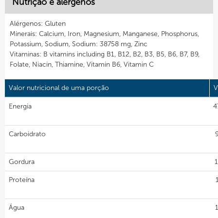
Nutrição e alérgenos
Alérgenos: Gluten
Minerais: Calcium, Iron, Magnesium, Manganese, Phosphorus,
Potassium, Sodium, Sodium: 38758 mg, Zinc
Vitaminas: B vitamins including B1, B12, B2, B3, B5, B6, B7, B9,
Folate, Niacin, Thiamine, Vitamin B6, Vitamin C
Valor nutricional de uma porção
V
Energia
4
Carboidrato
Gordura
1
Proteína
Água