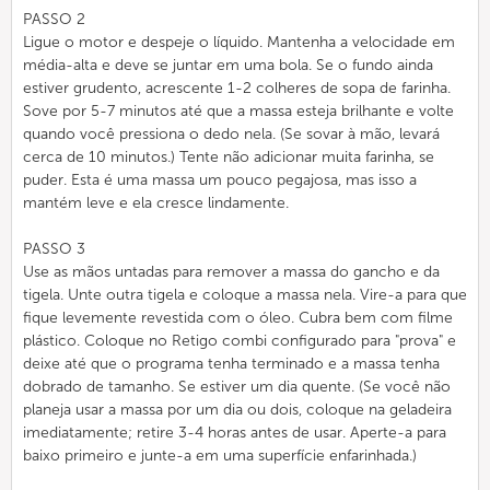
PASSO 2
Ligue o motor e despeje o líquido. Mantenha a velocidade em
média-alta e deve se juntar em uma bola. Se o fundo ainda
estiver grudento, acrescente 1-2 colheres de sopa de farinha.
Sove por 5-7 minutos até que a massa esteja brilhante e volte
quando você pressiona o dedo nela. (Se sovar à mão, levará
cerca de 10 minutos.) Tente não adicionar muita farinha, se
puder. Esta é uma massa um pouco pegajosa, mas isso a
mantém leve e ela cresce lindamente.
PASSO 3
Use as mãos untadas para remover a massa do gancho e da
tigela. Unte outra tigela e coloque a massa nela. Vire-a para que
fique levemente revestida com o óleo. Cubra bem com filme
plástico. Coloque no Retigo combi configurado para "prova" e
deixe até que o programa tenha terminado e a massa tenha
dobrado de tamanho. Se estiver um dia quente. (Se você não
planeja usar a massa por um dia ou dois, coloque na geladeira
imediatamente; retire 3-4 horas antes de usar. Aperte-a para
baixo primeiro e junte-a em uma superfície enfarinhada.)