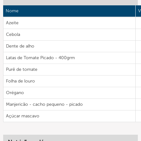
Nome
V
Azeite
Cebola
Dente de alho
Latas de Tomate Picado - 400grm
Purê de tomate
Folha de louro
Orégano
Manjericão - cacho pequeno - picado
Açúcar mascavo