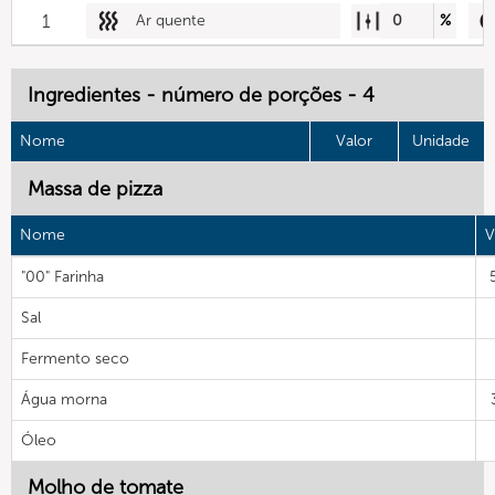
1
Ar quente
0
%
Ingredientes - número de porções - 4
Nome
Valor
Unidade
Massa de pizza
Nome
V
"00" Farinha
Sal
Fermento seco
Água morna
Óleo
Molho de tomate