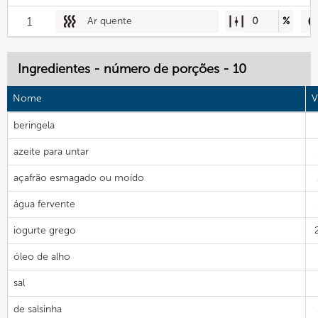
1
Ar quente
0
%
Ingredientes - número de porções - 10
Nome
V
beringela
azeite para untar
açafrão esmagado ou moído
água fervente
iogurte grego
óleo de alho
sal
de salsinha