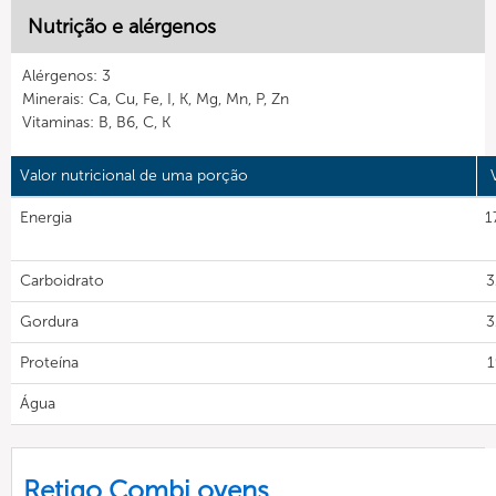
Nutrição e alérgenos
Alérgenos: 3
Minerais: Ca, Cu, Fe, I, K, Mg, Mn, P, Zn
Vitaminas: B, B6, C, K
Valor nutricional de uma porção
Energia
1
Carboidrato
3
Gordura
3
Proteína
1
Água
Retigo Combi ovens