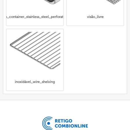
Gn_container_stainless_steel_perforated
visão_livre
inoxidável_wire_shelving