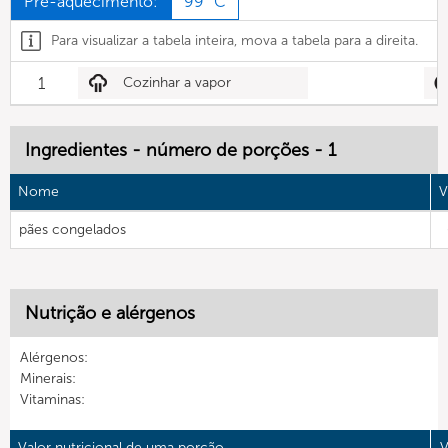
Pré-aquecimento:
99 °C
Para visualizar a tabela inteira, mova a tabela para a direita.
1
Cozinhar a vapor
Ingredientes - número de porções - 1
Nome
V
pães congelados
Nutrição e alérgenos
Alérgenos:
Minerais:
Vitaminas:
Valor nutricional de uma porção
V