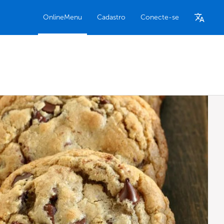
OnlineMenu
Cadastro
Conecte-se