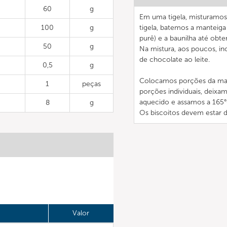
60
g
Em uma tigela, misturamos 
100
g
tigela, batemos a manteig
purê) e a baunilha até obt
50
g
Na mistura, aos poucos, in
de chocolate ao leite.
0,5
g
Colocamos porções da mass
1
peças
porções individuais, deix
aquecido e assamos a 165°
8
g
Os biscoitos devem estar d
Valor