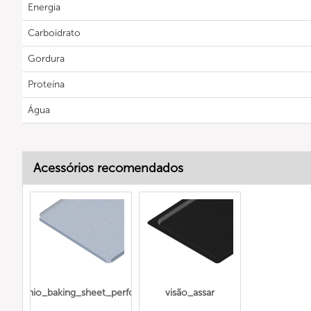
Energia
Carboidrato
Gordura
Proteína
Água
Acessórios recomendados
alumínio_baking_sheet_perforated
visão_assar