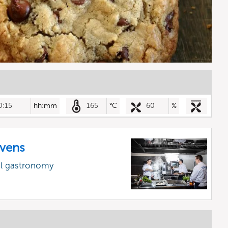
0:15
hh:mm
165
°C
60
%
vens
al gastronomy