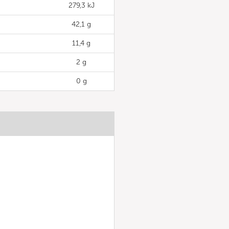
279,3 kJ
42,1 g
11,4 g
2 g
0 g