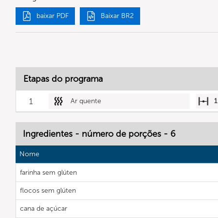
baixar PDF
Baixar BR2
Etapas do programa
1
Ar quente
1
Ingredientes - número de porções - 6
Nome
farinha sem glúten
flocos sem glúten
cana de açúcar