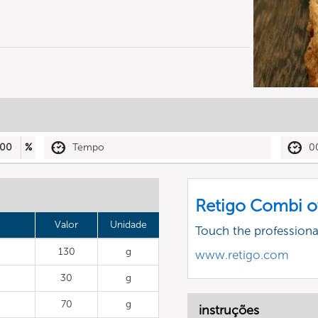
00
%
Tempo
0
Retigo Combi o
Valor
Unidade
Touch the profession
130
g
www.retigo.com
30
g
70
g
instruções