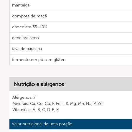
manteiga
compota de maçã
chocolate 35-40%
gengibre seco
fava de baunilha
fermento em pó sem glúten
Nutrição e alérgenos
Alérgenos: 7
Minerais: Ca, Co, Cu, F, Fe, I, K, Mg, Mn, Na, P, Zn
Vitaminas: A, B, C, D, E, K
Valor nutricional de uma porção