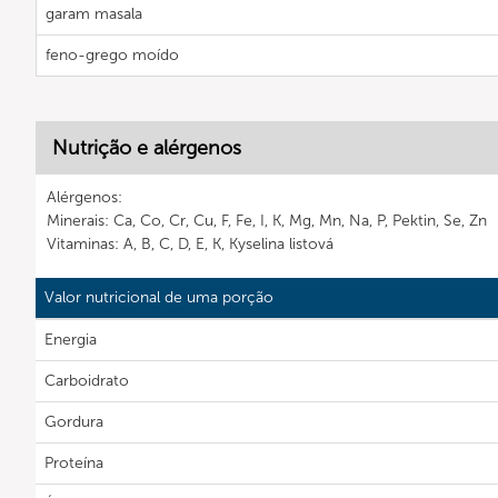
garam masala
feno-grego moído
Nutrição e alérgenos
Alérgenos:
Minerais: Ca, Co, Cr, Cu, F, Fe, I, K, Mg, Mn, Na, P, Pektin, Se, Zn
Vitaminas: A, B, C, D, E, K, Kyselina listová
Valor nutricional de uma porção
Energia
Carboidrato
Gordura
Proteína