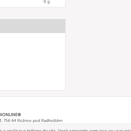
0 g
BIONLINE®
43, 756 64 Rožnov pod Radhoštěm
665 511
, Fax: +420 571 665 554