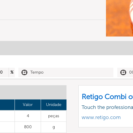
50
%
Tempo
0
Retigo Combi o
Valor
Unidade
Touch the profession
4
peças
www.retigo.com
800
g