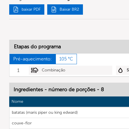
baixar PDF
Baixar BR2
Etapas do programa
Pré-aquecimento:
105 °C
1
Combinação
Ingredientes - número de porções - 8
Nome
batatas (maris piper ou king edward)
couve-flor