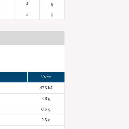
3
g
3
g
Valor
47,5 kJ
5,8 g
0,6 g
2,5 g