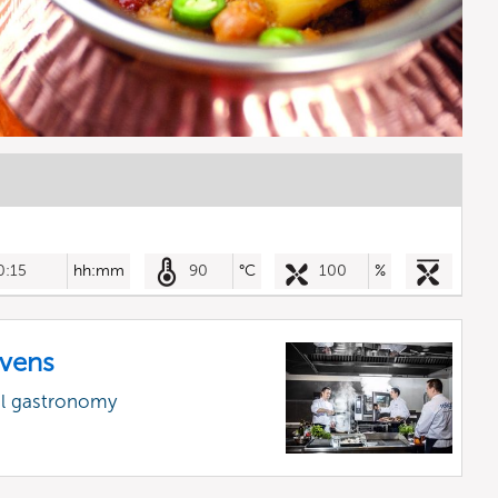
0:15
hh:mm
90
°C
100
%
vens
al gastronomy