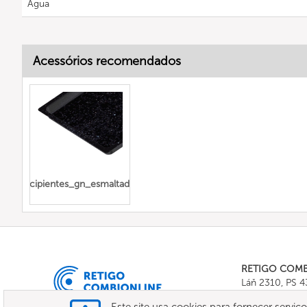
Água
Acessórios recomendados
recipientes_gn_esmaltados
RETIGO COM
Láň 2310, PS 
Tel.:
+420 571 