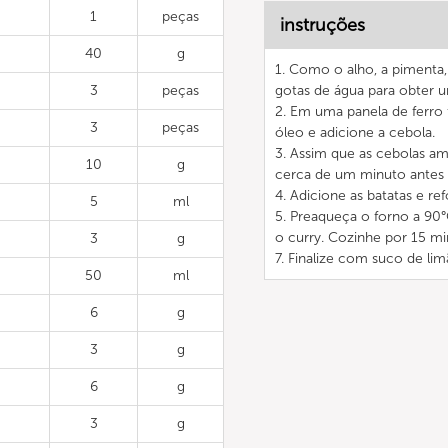
1
peças
instruções
40
g
1. Como o alho, a pimenta
3
peças
gotas de água para obter u
2. Em uma panela de ferr
3
peças
óleo e adicione a cebola.
3. Assim que as cebolas am
10
g
cerca de um minuto antes d
4. Adicione as batatas e re
5
ml
5. Preaqueça o forno a 90
o curry. Cozinhe por 15 mi
3
g
7. Finalize com suco de li
50
ml
6
g
3
g
6
g
3
g