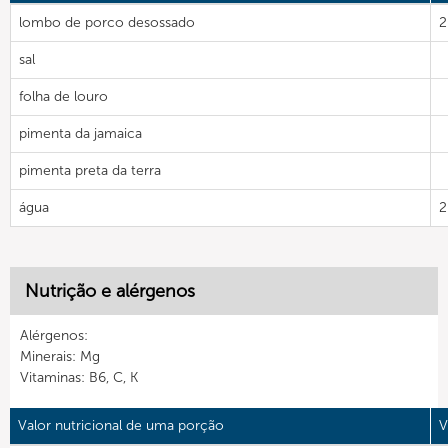
lombo de porco desossado
2
sal
folha de louro
pimenta da jamaica
pimenta preta da terra
água
2
Nutrição e alérgenos
Alérgenos:
Minerais: Mg
Vitaminas: B6, C, K
Valor nutricional de uma porção
V