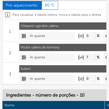
Pré-aquecimento:
80 °C
Para visualizar a tabela inteira, mova a tabela para a direita.
Chlazení-vyjměte udírnu
1
Ar quente
0
%
Vložte udírnu do komory
2
Ar quente
7
%
Sušení
3
Ar quente
0
%
Ingredientes - número de porções - 10
Nome
V