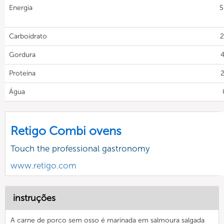
Energia
5
Carboidrato
2
Gordura
4
Proteína
2
Água
Retigo Combi ovens
Touch the professional gastronomy
www.retigo.com
instruções
A carne de porco sem osso é marinada em salmoura salgada