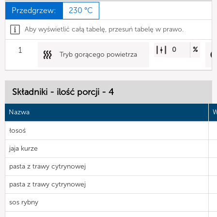
Przedgrzew:
230 °C
Aby wyświetlić całą tabelę, przesuń tabelę w prawo.
1
0
%
Tryb gorącego powietrza
Składniki - ilość porcji - 4
Nazwa
W
łosoś
jaja kurze
pasta z trawy cytrynowej
pasta z trawy cytrynowej
sos rybny