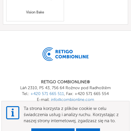
Vision Bake
RETIGO COMBIONLINE®
Láň 2310, PS 43, 756 64 Rožnov pod Radhoštěm
Tel.:
+420 571 665 511
, Fax: +420 571 665 554
E-mail:
info@combionline.com
Ta strona korzysta z plików cookie w celu
świadczenia usług i analizy ruchu. Korzystając z
OnlineMenu
naszej strony internetowej, zgadzasz się na to.
Ogólne warunki handlowe