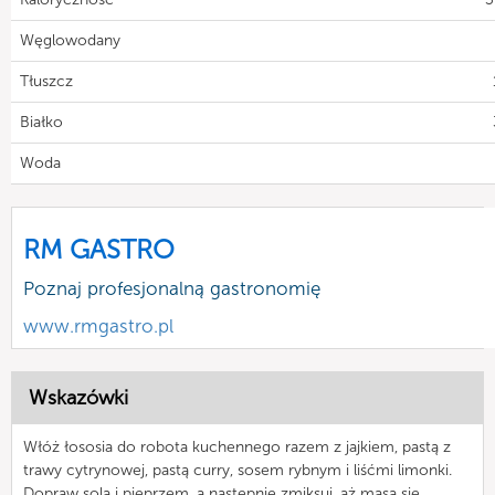
Węglowodany
Tłuszcz
Białko
Woda
RM GASTRO
Poznaj profesjonalną gastronomię
www.rmgastro.pl
Wskazówki
Włóż łososia do robota kuchennego razem z jajkiem, pastą z
trawy cytrynowej, pastą curry, sosem rybnym i liśćmi limonki.
Dopraw solą i pieprzem, a następnie zmiksuj, aż masa się