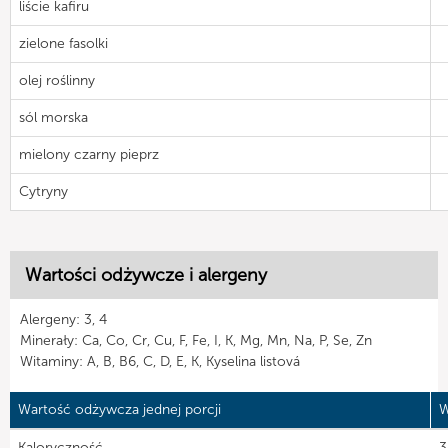
liście kafiru
zielone fasolki
olej roślinny
sól morska
mielony czarny pieprz
Cytryny
Wartości odżywcze i alergeny
Alergeny: 3, 4
Minerały: Ca, Co, Cr, Cu, F, Fe, I, K, Mg, Mn, Na, P, Se, Zn
Witaminy: A, B, B6, C, D, E, K, Kyselina listová
Wartość odżywcza jednej porcji
W
Kaloryczność
3