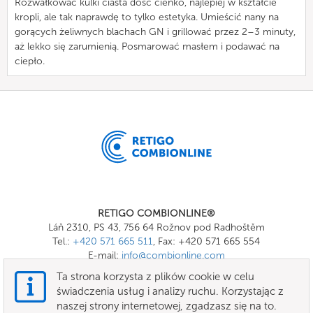
Rozwałkować kulki ciasta dość cienko, najlepiej w kształcie
kropli, ale tak naprawdę to tylko estetyka. Umieścić nany na
gorących żeliwnych blachach GN i grillować przez 2–3 minuty,
aż lekko się zarumienią. Posmarować masłem i podawać na
ciepło.
RETIGO COMBIONLINE®
Láň 2310, PS 43, 756 64 Rožnov pod Radhoštěm
Tel.:
+420 571 665 511
, Fax: +420 571 665 554
E-mail:
info@combionline.com
Ta strona korzysta z plików cookie w celu
świadczenia usług i analizy ruchu. Korzystając z
OnlineMenu
naszej strony internetowej, zgadzasz się na to.