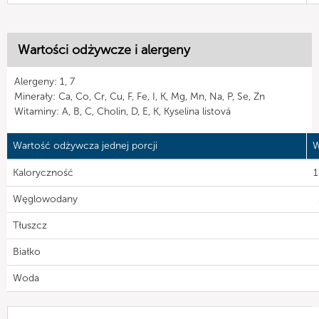
Wartości odżywcze i alergeny
Alergeny: 1, 7
Minerały: Ca, Co, Cr, Cu, F, Fe, I, K, Mg, Mn, Na, P, Se, Zn
Witaminy: A, B, C, Cholin, D, E, K, Kyselina listová
Wartość odżywcza jednej porcji
W
Kaloryczność
1
Węglowodany
Tłuszcz
Białko
Woda