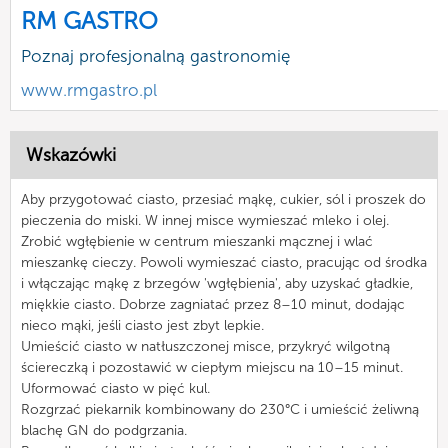
RM GASTRO
Poznaj profesjonalną gastronomię
www.rmgastro.pl
Wskazówki
Aby przygotować ciasto, przesiać mąkę, cukier, sól i proszek do
pieczenia do miski. W innej misce wymieszać mleko i olej.
Zrobić wgłębienie w centrum mieszanki mącznej i wlać
mieszankę cieczy. Powoli wymieszać ciasto, pracując od środka
i włączając mąkę z brzegów 'wgłębienia', aby uzyskać gładkie,
miękkie ciasto. Dobrze zagniatać przez 8–10 minut, dodając
nieco mąki, jeśli ciasto jest zbyt lepkie.
Umieścić ciasto w natłuszczonej misce, przykryć wilgotną
ściereczką i pozostawić w ciepłym miejscu na 10–15 minut.
Uformować ciasto w pięć kul.
Rozgrzać piekarnik kombinowany do 230°C i umieścić żeliwną
blachę GN do podgrzania.