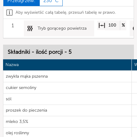
Przedgrzew:
230 °C
Aby wyświetlić całą tabelę, przesuń tabelę w prawo.
1
100
%
Tryb gorącego powietrza
Składniki - ilość porcji - 5
Nazwa
W
zwykła mąka pszenna
cukier semoliny
sól
proszek do pieczenia
mleko 3,5%
olej roślinny