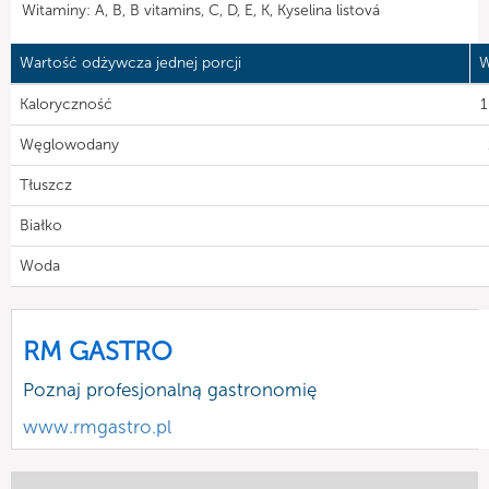
Witaminy: A, B, B vitamins, C, D, E, K, Kyselina listová
Wartość odżywcza jednej porcji
W
Kaloryczność
1
Węglowodany
Tłuszcz
Białko
Woda
RM GASTRO
Poznaj profesjonalną gastronomię
www.rmgastro.pl