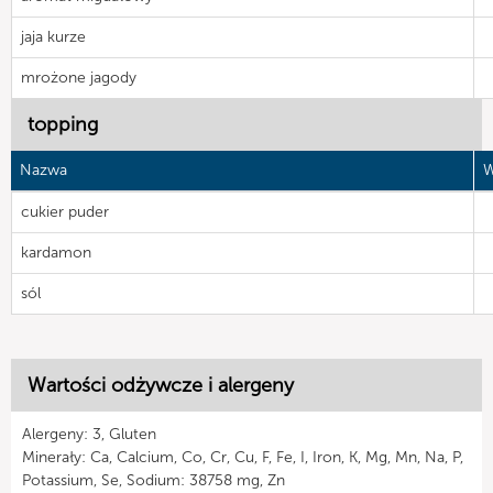
jaja kurze
mrożone jagody
topping
Nazwa
W
cukier puder
kardamon
sól
Wartości odżywcze i alergeny
Alergeny: 3, Gluten
Minerały: Ca, Calcium, Co, Cr, Cu, F, Fe, I, Iron, K, Mg, Mn, Na, P,
Potassium, Se, Sodium: 38758 mg, Zn