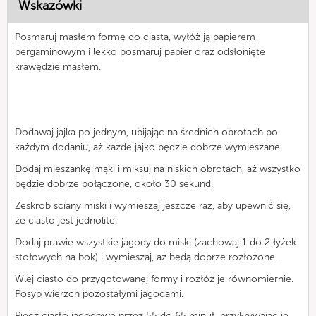
Wskazówki
Posmaruj masłem formę do ciasta, wyłóż ją papierem
pergaminowym i lekko posmaruj papier oraz odsłonięte
krawędzie masłem.
Dodawaj jajka po jednym, ubijając na średnich obrotach po
każdym dodaniu, aż każde jajko będzie dobrze wymieszane.
Dodaj mieszankę mąki i miksuj na niskich obrotach, aż wszystko
będzie dobrze połączone, około 30 sekund.
Zeskrob ściany miski i wymieszaj jeszcze raz, aby upewnić się,
że ciasto jest jednolite.
Dodaj prawie wszystkie jagody do miski (zachowaj 1 do 2 łyżek
stołowych na bok) i wymieszaj, aż będą dobrze rozłożone.
Wlej ciasto do przygotowanej formy i rozłóż je równomiernie.
Posyp wierzch pozostałymi jagodami.
Piecz ciasto jagodowe przez 55 do 65 minut, przykrywając je