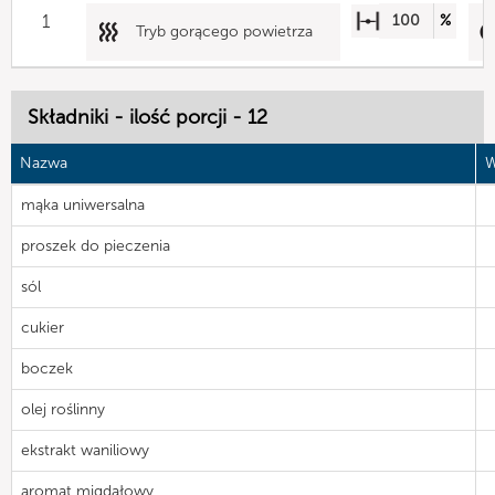
1
100
%
Tryb gorącego powietrza
Składniki - ilość porcji - 12
Nazwa
W
mąka uniwersalna
proszek do pieczenia
sól
cukier
boczek
olej roślinny
ekstrakt waniliowy
aromat migdałowy