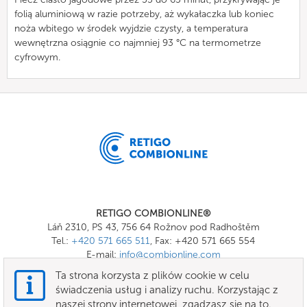
folią aluminiową w razie potrzeby, aż wykałaczka lub koniec
noża wbitego w środek wyjdzie czysty, a temperatura
wewnętrzna osiągnie co najmniej 93 °C na termometrze
cyfrowym.
RETIGO COMBIONLINE®
Láň 2310, PS 43, 756 64 Rožnov pod Radhoštěm
Tel.:
+420 571 665 511
, Fax: +420 571 665 554
E-mail:
info@combionline.com
Ta strona korzysta z plików cookie w celu
świadczenia usług i analizy ruchu. Korzystając z
OnlineMenu
naszej strony internetowej, zgadzasz się na to.