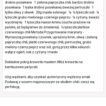
drobno posiekane · 1 zielona papryczka chili, bardzo drobno
posiekana · 1 łyżka drobno posiekanej świeżej pietruszki · 1
łyżka oliwy z oliwek · 20g masła solonego · ¼- ½ łyżeczki soli · ¼
łyżeczki grubo mielonego czarnego pieprzu · ½ cytryny, świeżo
wyciśniętej · 1 łyżeczka nasion kminu (suche prażone na
patelni, aż będą łatwe do zmielenia) · ½ łyżeczki płatków
czerwonego chili Metoda Przygotowanie marynaty -
Wymieszaj posiekany czosnek, uprażony kmin, oliwę i zieloną
papryczkę chili, płatki czerwonego chili, pietruszkę, grubo
mielony czarny pieprz oraz sól, gotuj przez kilka sekund i
wyłącz ogień, sok z cytryny i masło
Dokładnie pokryj krewetki masłem Włóż krewetki na
bambusowe patyczki
Użyj wędzarni, aby uzyskać autentyczny wędzony smak
Podawaj z sosem majonezowym ze słodkim chili i ciesz się
perfekcją