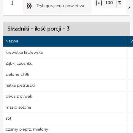
1
100
%
Tryb gorącego powietrza
Składniki - ilość porcji - 3
Nazwa
W
krewetka królewska
Ząbki czosnku
zielone chilli
natka pietruszki
oliwa z oliwek
masło solone
sól
czarny pieprz, mielony