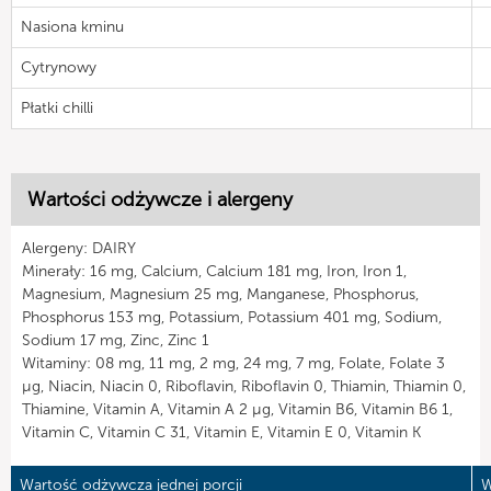
Nasiona kminu
Cytrynowy
Płatki chilli
Wartości odżywcze i alergeny
Alergeny: DAIRY
Minerały: 16 mg, Calcium, Calcium 181 mg, Iron, Iron 1,
Magnesium, Magnesium 25 mg, Manganese, Phosphorus,
Phosphorus 153 mg, Potassium, Potassium 401 mg, Sodium,
Sodium 17 mg, Zinc, Zinc 1
Witaminy: 08 mg, 11 mg, 2 mg, 24 mg, 7 mg, Folate, Folate 3
µg, Niacin, Niacin 0, Riboflavin, Riboflavin 0, Thiamin, Thiamin 0,
Thiamine, Vitamin A, Vitamin A 2 µg, Vitamin B6, Vitamin B6 1,
Vitamin C, Vitamin C 31, Vitamin E, Vitamin E 0, Vitamin K
Wartość odżywcza jednej porcji
W