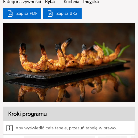
Kategoria żywności:
Ryba
Kuchnia:
Indyjska
Zapisz PDF
Zapisz BR2
Kroki programu
Aby wyświetlić całą tabelę, przesuń tabelę w prawo.