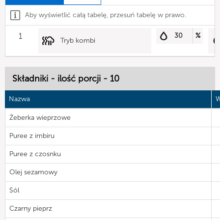
Aby wyświetlić całą tabelę, przesuń tabelę w prawo.
1
30
%
Tryb kombi
Składniki - ilość porcji - 10
Nazwa
W
Żeberka wieprzowe
Puree z imbiru
Puree z czosnku
Olej sezamowy
Sól
Czarny pieprz