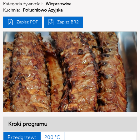
Kategoria żywności:
Wieprzowina
Kuchnia:
Południowo Azyjska
Zapisz PDF
Zapisz BR2
Kroki programu
Przedgrzew:
200 °C