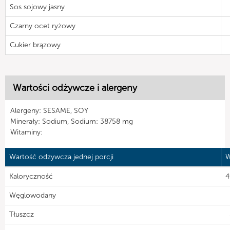
Sos sojowy jasny
Czarny ocet ryżowy
Cukier brązowy
Wartości odżywcze i alergeny
Alergeny: SESAME, SOY
Minerały: Sodium, Sodium: 38758 mg
Witaminy:
Wartość odżywcza jednej porcji
W
Kaloryczność
4
Węglowodany
Tłuszcz