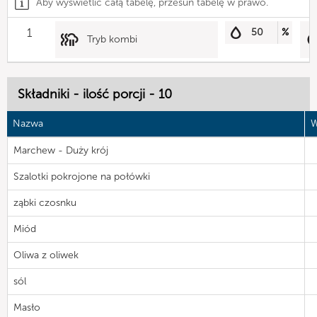
Aby wyświetlić całą tabelę, przesuń tabelę w prawo.
1
50
%
Tryb kombi
Składniki - ilość porcji - 10
Nazwa
W
Marchew - Duży krój
Szalotki pokrojone na połówki
ząbki czosnku
Miód
Oliwa z oliwek
sól
Masło