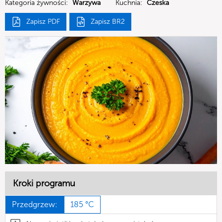
Kategoria żywności:
Warzywa
Kuchnia:
Czeska
Zapisz PDF
Zapisz BR2
Kroki programu
Przedgrzew:
185 °C