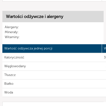
Wartości odżywcze i alergeny
Alergeny:
Minerały:
Witaminy:
Wartość odżywcza jednej porcji
W
Kaloryczność
3
Węglowodany
Tłuszcz
Białko
Woda