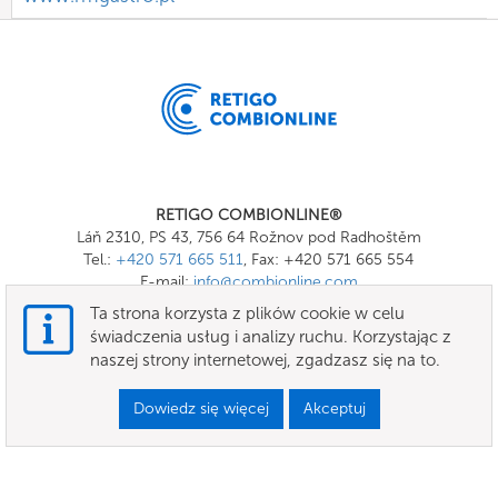
RETIGO COMBIONLINE®
Láň 2310, PS 43, 756 64 Rožnov pod Radhoštěm
Tel.:
+420 571 665 511
, Fax: +420 571 665 554
E-mail:
info@combionline.com
Ta strona korzysta z plików cookie w celu
świadczenia usług i analizy ruchu. Korzystając z
OnlineMenu
naszej strony internetowej, zgadzasz się na to.
Ogólne warunki handlowe
Dowiedz się więcej
Akceptuj