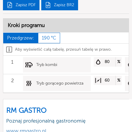
Zapisz PDF
Zapisz BR2
Kroki programu
Przedgrzew:
190 °C
Aby wyświetlić całą tabelę, przesuń tabelę w prawo.
1
80
%
Tryb kombi
2
60
%
Tryb gorącego powietrza
RM GASTRO
Poznaj profesjonalną gastronomię
www.rmgastro.pl