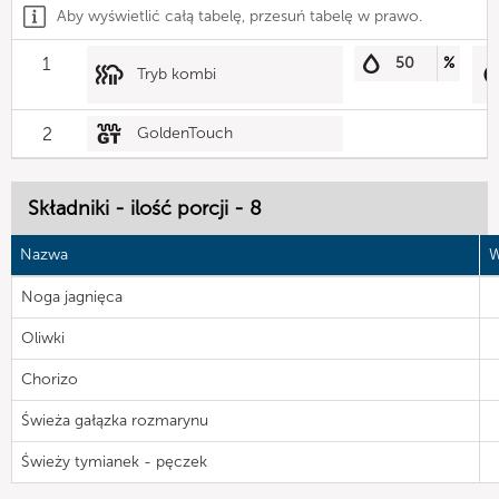
Aby wyświetlić całą tabelę, przesuń tabelę w prawo.
1
50
%
Tryb kombi
2
GoldenTouch
Składniki - ilość porcji - 8
Nazwa
W
Noga jagnięca
Oliwki
Chorizo
Świeża gałązka rozmarynu
Świeży tymianek - pęczek