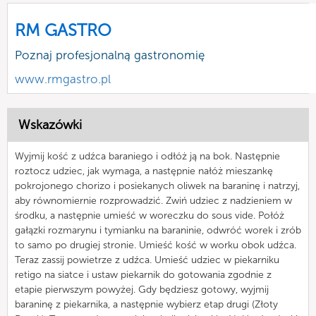
RM GASTRO
Poznaj profesjonalną gastronomię
www.rmgastro.pl
Wskazówki
Wyjmij kość z udźca baraniego i odłóż ją na bok. Następnie
roztocz udziec, jak wymaga, a następnie nałóż mieszankę
pokrojonego chorizo i posiekanych oliwek na baraninę i natrzyj,
aby równomiernie rozprowadzić. Zwiń udziec z nadzieniem w
środku, a następnie umieść w woreczku do sous vide. Połóż
gałązki rozmarynu i tymianku na baraninie, odwróć worek i zrób
to samo po drugiej stronie. Umieść kość w worku obok udźca.
Teraz zassij powietrze z udźca. Umieść udziec w piekarniku
retigo na siatce i ustaw piekarnik do gotowania zgodnie z
etapie pierwszym powyżej. Gdy będziesz gotowy, wyjmij
baraninę z piekarnika, a następnie wybierz etap drugi (Złoty