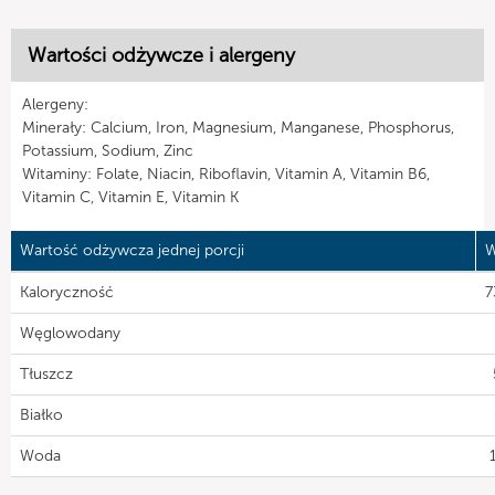
Wartości odżywcze i alergeny
Alergeny:
Minerały: Calcium, Iron, Magnesium, Manganese, Phosphorus,
Potassium, Sodium, Zinc
Witaminy: Folate, Niacin, Riboflavin, Vitamin A, Vitamin B6,
Vitamin C, Vitamin E, Vitamin K
Wartość odżywcza jednej porcji
W
Kaloryczność
7
Węglowodany
Tłuszcz
Białko
Woda