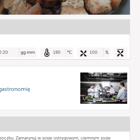
0:20
gg:mm
180
°C
100
%
 gastronomię
 boczku. Zamarynuj w sosie ostrygowym, ciemnym sosie