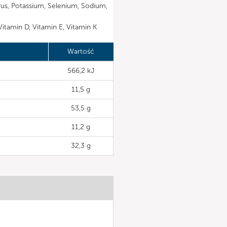
us, Potassium, Selenium, Sodium,
Vitamin D, Vitamin E, Vitamin K
Wartość
566,2 kJ
11,5 g
53,5 g
11,2 g
32,3 g