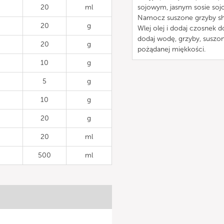
20
ml
sojowym, jasnym sosie soj
Namocz suszone grzyby shi
20
g
Wlej olej i dodaj czosnek 
dodaj wodę, grzyby, suszoną
20
g
pożądanej miękkości.
10
g
5
g
10
g
20
g
20
ml
500
ml