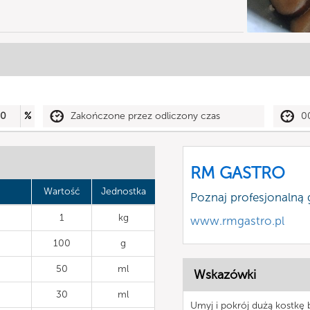
50
%
Zakończone przez odliczony czas
0
RM GASTRO
Wartość
Jednostka
Poznaj profesjonalną
1
kg
www.rmgastro.pl
100
g
50
ml
Wskazówki
30
ml
Umyj i pokrój dużą kostkę