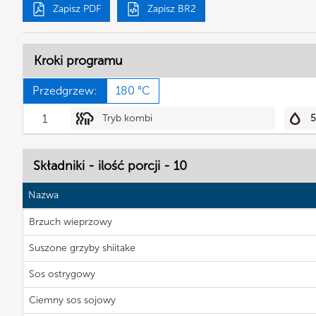
Zapisz PDF
Zapisz BR2
Kroki programu
Przedgrzew:
180 °C
1
Tryb kombi
Składniki - ilość porcji - 10
Nazwa
Brzuch wieprzowy
Suszone grzyby shiitake
Sos ostrygowy
Ciemny sos sojowy