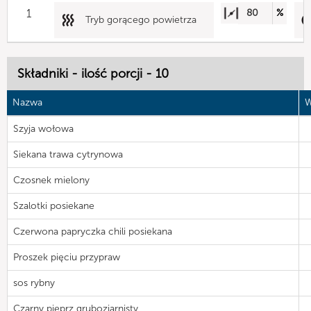
1
80
%
Tryb gorącego powietrza
Składniki - ilość porcji - 10
Nazwa
W
Szyja wołowa
Siekana trawa cytrynowa
Czosnek mielony
Szalotki posiekane
Czerwona papryczka chili posiekana
Proszek pięciu przypraw
sos rybny
Czarny pieprz gruboziarnisty