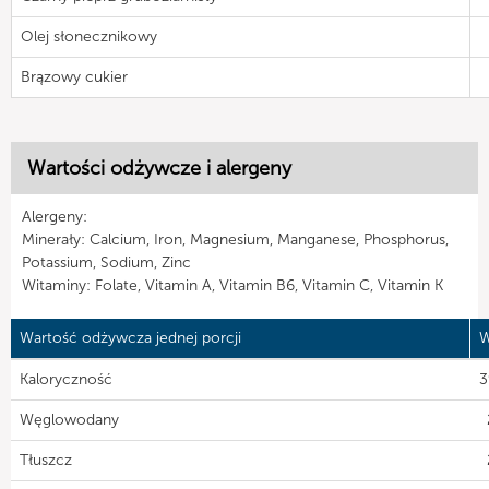
Olej słonecznikowy
Brązowy cukier
Wartości odżywcze i alergeny
Alergeny:
Minerały: Calcium, Iron, Magnesium, Manganese, Phosphorus,
Potassium, Sodium, Zinc
Witaminy: Folate, Vitamin A, Vitamin B6, Vitamin C, Vitamin K
Wartość odżywcza jednej porcji
W
Kaloryczność
3
Węglowodany
Tłuszcz