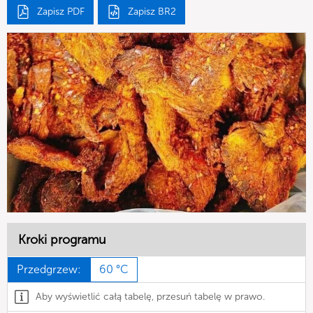
Zapisz PDF
Zapisz BR2
Kroki programu
Przedgrzew:
60 °C
Aby wyświetlić całą tabelę, przesuń tabelę w prawo.