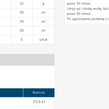
10
g
przez 35 minut.
Umyj ryż i dodaj wodę, liś
30
ml
przez 30 minut.
Po ugotowaniu podawaj z s
30
ml
30
ml
5
sztuk
Wartość
371,6 kJ