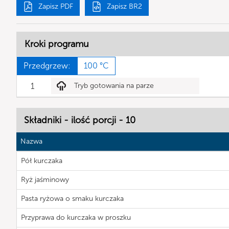
Zapisz PDF
Zapisz BR2
Kroki programu
Przedgrzew:
100 °C
1
Tryb gotowania na parze
Składniki - ilość porcji - 10
Nazwa
Pół kurczaka
Ryż jaśminowy
Pasta ryżowa o smaku kurczaka
Przyprawa do kurczaka w proszku