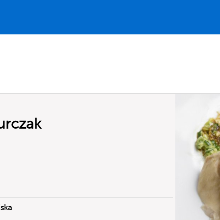
urczak
ska