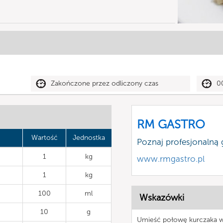
Zakończone przez odliczony czas
0
RM GASTRO
Wartość
Jednostka
Poznaj profesjonalną
1
kg
www.rmgastro.pl
1
kg
100
ml
Wskazówki
10
g
Umieść połowę kurczaka w w