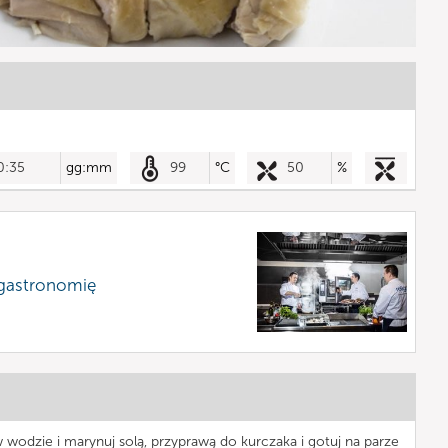
0:35
gg:mm
99
°C
50
%
 gastronomię
odzie i marynuj solą, przyprawą do kurczaka i gotuj na parze