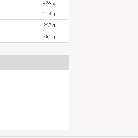
28,6 g
14,3 g
29,7 g
76,1 g