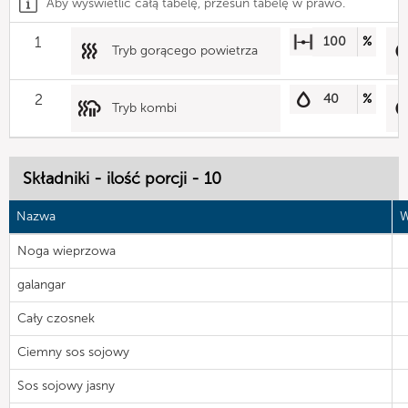
Aby wyświetlić całą tabelę, przesuń tabelę w prawo.
1
100
%
Tryb gorącego powietrza
2
40
%
Tryb kombi
Składniki - ilość porcji - 10
Nazwa
W
Noga wieprzowa
galangar
Cały czosnek
Ciemny sos sojowy
Sos sojowy jasny