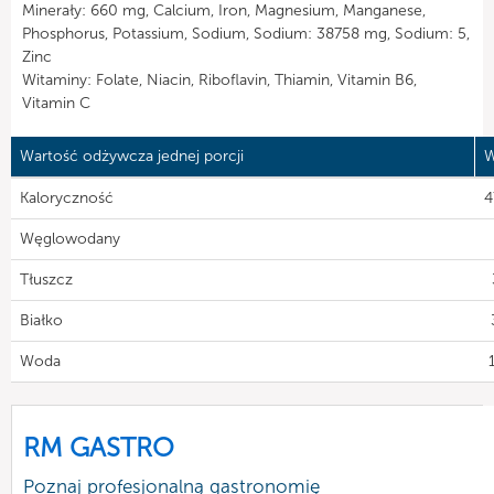
Minerały: 660 mg, Calcium, Iron, Magnesium, Manganese,
Phosphorus, Potassium, Sodium, Sodium: 38758 mg, Sodium: 5,
Zinc
Witaminy: Folate, Niacin, Riboflavin, Thiamin, Vitamin B6,
Vitamin C
Wartość odżywcza jednej porcji
W
Kaloryczność
4
Węglowodany
Tłuszcz
Białko
Woda
RM GASTRO
Poznaj profesjonalną gastronomię