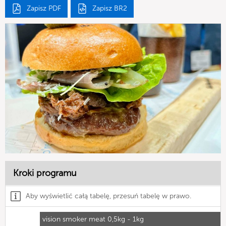
Zapisz PDF
Zapisz BR2
Kroki programu
Aby wyświetlić całą tabelę, przesuń tabelę w prawo.
vision smoker meat 0,5kg - 1kg