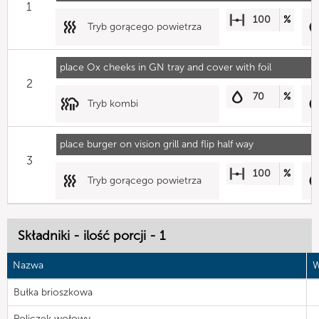
1
100
%
Tryb gorącego powietrza
place Ox cheeks in GN tray and cover with foil
2
70
%
Tryb kombi
place burger on vision grill and flip half way
3
100
%
Tryb gorącego powietrza
Składniki - ilość porcji - 1
Nazwa
W
Bułka brioszkowa
Policzek wołowy