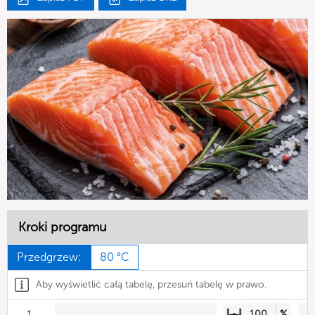
Kroki programu
Przedgrzew:
80 °C
Aby wyświetlić całą tabelę, przesuń tabelę w prawo.
1
100
%