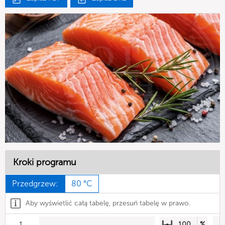
Kroki programu
Przedgrzew:
80 °C
Aby wyświetlić całą tabelę, przesuń tabelę w prawo.
1
100
%