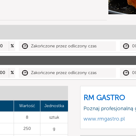
50
%
Zakończone przez odliczony czas
0
00
%
Zakończone przez odliczony czas
0
RM GASTRO
Wartość
Jednostka
Poznaj profesjonalną
8
sztuk
www.rmgastro.pl
250
g