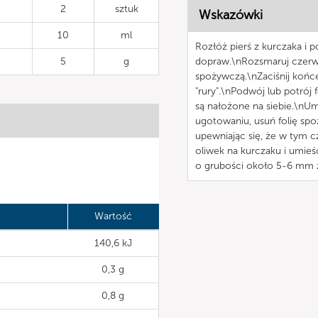
2
sztuk
Wskazówki
10
ml
Rozłóż pierś z kurczaka i p
5
g
dopraw.\nRozsmaruj czerwon
spożywczą.\nZaciśnij końce 
"rury".\nPodwój lub potrój 
są nałożone na siebie.\nU
ugotowaniu, usuń folię spo
upewniając się, że w tym cz
oliwek na kurczaku i umieść
o grubości około 5-6 mm z
Wartość
140,6 kJ
0,3 g
0,8 g