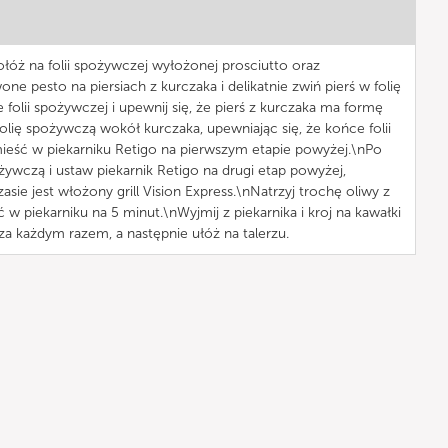
ołóż na folii spożywczej wyłożonej prosciutto oraz
e pesto na piersiach z kurczaka i delikatnie zwiń pierś w folię
folii spożywczej i upewnij się, że pierś z kurczaka ma formę
folię spożywczą wokół kurczaka, upewniając się, że końce folii
mieść w piekarniku Retigo na pierwszym etapie powyżej.\nPo
żywczą i ustaw piekarnik Retigo na drugi etap powyżej,
asie jest włożony grill Vision Express.\nNatrzyj trochę oliwy z
 w piekarniku na 5 minut.\nWyjmij z piekarnika i kroj na kawałki
a każdym razem, a następnie ułóż na talerzu.