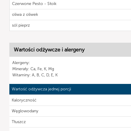
Czerwone Pesto - Słoik
oliwa z oliwek
sól pieprz
Wartości odżywcze i alergeny
Alergeny:
Minerały: Ca, Fe, K, Mg
Witaminy: A, B, C, D, E, K
Wartość odżywcza jednej porcji
Kaloryczność
Węglowodany
Tłuszcz