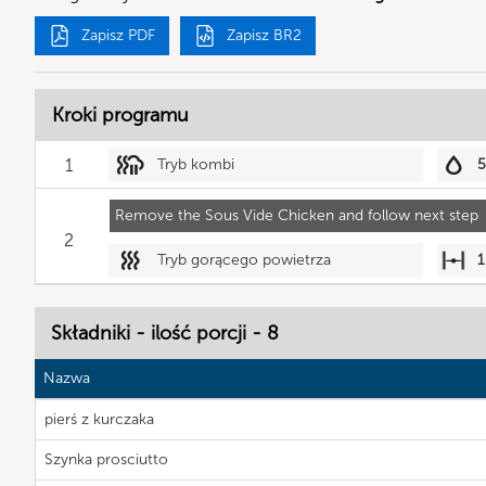
Zapisz PDF
Zapisz BR2
Kroki programu
1
Tryb kombi
Remove the Sous Vide Chicken and follow next step
2
Tryb gorącego powietrza
1
Składniki - ilość porcji - 8
Nazwa
pierś z kurczaka
Szynka prosciutto