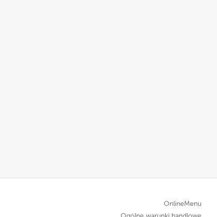
OnlineMenu
Ogólne warunki handlowe