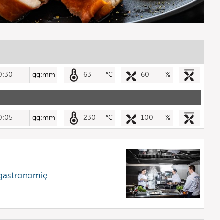
0:30
gg:mm
63
°C
60
%
0:05
gg:mm
230
°C
100
%
 gastronomię