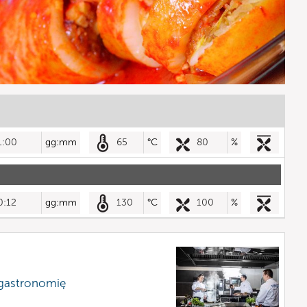
1:00
gg:mm
65
°C
80
%
0:12
gg:mm
130
°C
100
%
 gastronomię