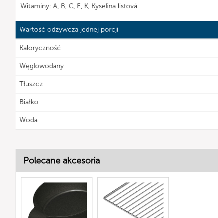
Witaminy: A, B, C, E, K, Kyselina listová
Wartość odżywcza jednej porcji
Kaloryczność
Węglowodany
Tłuszcz
Białko
Woda
Polecane akcesoria