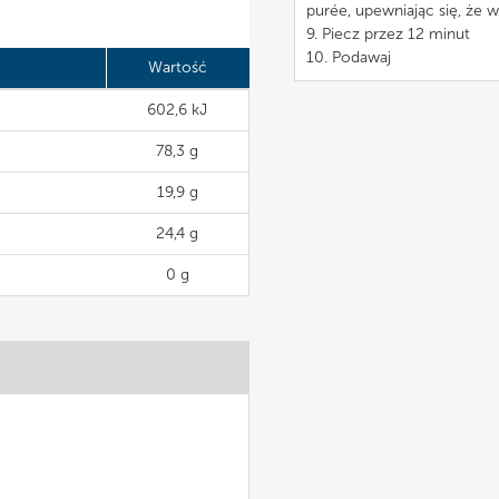
purée, upewniając się, że w
9. Piecz przez 12 minut
10. Podawaj
Wartość
602,6 kJ
78,3 g
19,9 g
24,4 g
0 g