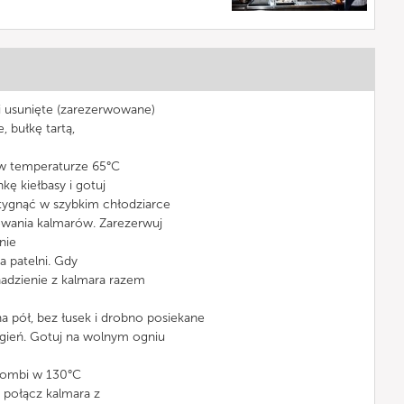
i usunięte (zarezerwowane)
, bułkę tartą,
 w temperaturze 65°C
kę kiełbasy i gotuj
tygnąć w szybkim chłodziarce
iewania kalmarów. Zarezerwuj
nie
a patelni. Gdy
nadzienie z kalmara razem
na pół, bez łusek i drobno posiekane
ogień. Gotuj na wolnym ogniu
 combi w 130°C
 połącz kalmara z