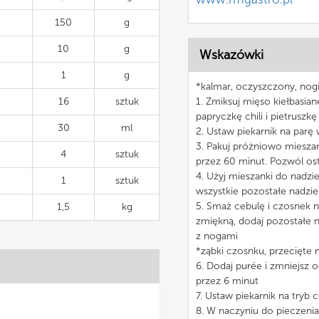
150
g
10
g
Wskazówki
1
g
*kalmar, oczyszczony, nog
16
sztuk
1. Zmiksuj mięso kiełbasiane
papryczkę chili i pietruszkę
30
ml
2. Ustaw piekarnik na parę
3. Pakuj próżniowo mieszan
4
sztuk
przez 60 minut. Pozwól os
4. Użyj mieszanki do nadz
1
sztuk
wszystkie pozostałe nadzie
5. Smaż cebulę i czosnek n
1,5
kg
zmiękną, dodaj pozostałe 
z nogami
*ząbki czosnku, przecięte 
6. Dodaj purée i zmniejsz 
przez 6 minut
7. Ustaw piekarnik na tryb
8. W naczyniu do pieczenia