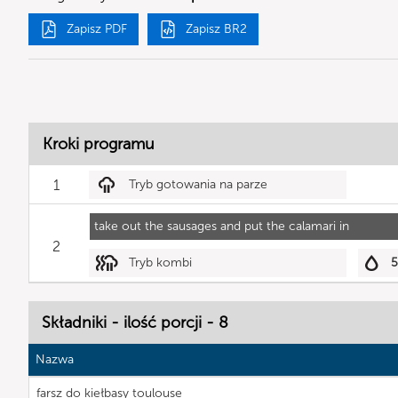
Zapisz PDF
Zapisz BR2
Kroki programu
1
Tryb gotowania na parze
take out the sausages and put the calamari in
2
Tryb kombi
Składniki - ilość porcji - 8
Nazwa
farsz do kiełbasy toulouse