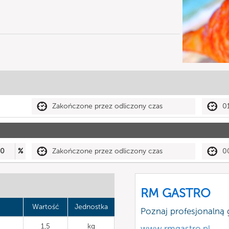
Zakończone przez odliczony czas
0
50
%
Zakończone przez odliczony czas
0
RM GASTRO
Wartość
Jednostka
Poznaj profesjonalną
1,5
kg
www.rmgastro.pl