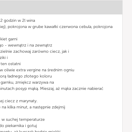
12 godzin w 2l wina
iej), pokrojona w grube kawałki czerwona cebula, pokrojona
kiet garni
 go - wewnątrz i na zewnątrz
zielnie zachowaj zarówno ciecz, jak i
iki i
 ten ostatni
 w oliwie extra vergine na średnim ogniu
iorą ładnego złotego koloru
garnku, zmiękcz warzywa na
minutach posyp mąką. Mieszaj, aż mąka zacznie nabierać
ej ciecz z marynaty.
na kilka minut, a następnie zdejmij
C w suchej temperaturze
do piekarnika i gotuj
mentu, aż kurczak będzie miękki