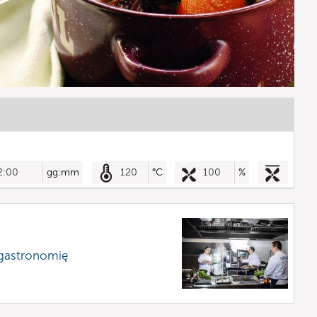
2:00
gg:mm
120
°C
100
%
 gastronomię