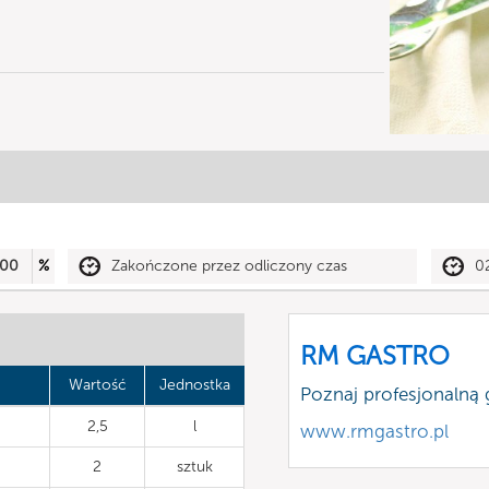
00
%
Zakończone przez odliczony czas
0
RM GASTRO
Wartość
Jednostka
Poznaj profesjonalną
2,5
l
www.rmgastro.pl
2
sztuk