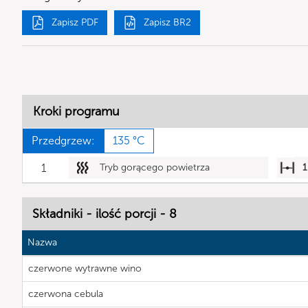
Zapisz PDF
Zapisz BR2
Kroki programu
Przedgrzew:
135 °C
1
Tryb gorącego powietrza
1
Składniki - ilość porcji - 8
Nazwa
czerwone wytrawne wino
czerwona cebula