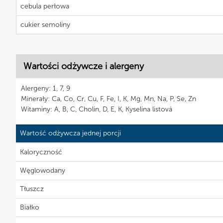
cebula perłowa
cukier semoliny
Wartości odżywcze i alergeny
Alergeny: 1, 7, 9
Minerały: Ca, Co, Cr, Cu, F, Fe, I, K, Mg, Mn, Na, P, Se, Zn
Witaminy: A, B, C, Cholin, D, E, K, Kyselina listová
Wartość odżywcza jednej porcji
Kaloryczność
Węglowodany
Tłuszcz
Białko