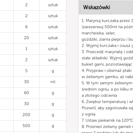
2
sztuk
Wskazówki
2
sztuk
1. Marynuj kurczaka przez 
6
sztuk
(zarezerwuj 500ml na późn
marchewka, seler,
20
sztuk
goździki, ziarna pieprzu i bu
2. Wyjmij kurczaka i osusz
1
sztuk
3. Przecedź marynatę i odd
stałe składniki. Wyjmij goźdz
2
sztuk
bukiet garni, pozostawiając
4. Przypraw i obsmaż ptaki
5
g
w żeliwnym garnku, aż nab
30
ml
5. W tym samym żeliwnym 
średnim ogniu, a po kilku 
60
g
a złotego odcienia
6. Zwiększ temperaturę i wl
30
g
Pozwól, aby zagotowała się 
z ognia
200
g
7. Ustaw piekarnik na 120°
500
g
8. Przenieś żeliwny garnek 
przez 2 godziny lub do mo