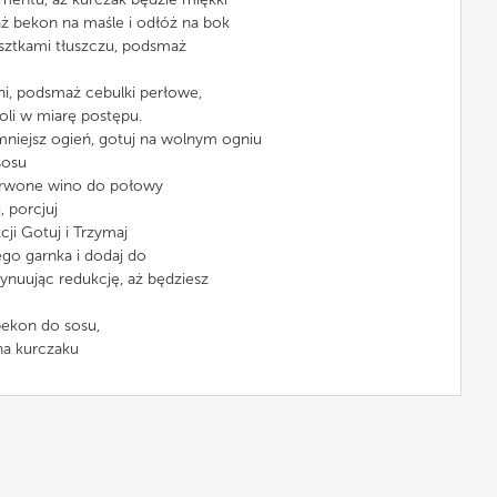
ż bekon na maśle i odłóż na bok
resztkami tłuszczu, podsmaż
lni, podsmaż cebulki perłowe,
oli w miarę postępu.
mniejsz ogień, gotuj na wolnym ogniu
sosu
zerwone wino do połowy
, porcjuj
kcji Gotuj i Trzymaj
ego garnka i dodaj do
nuując redukcję, aż będziesz
 bekon do sosu,
 na kurczaku