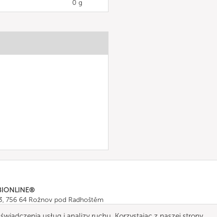
0 g
BIONLINE®
43, 756 64 Rožnov pod Radhoštěm
665 511
, Fax: +420 571 665 554
świadczenia usług i analizy ruchu. Korzystając z naszej strony