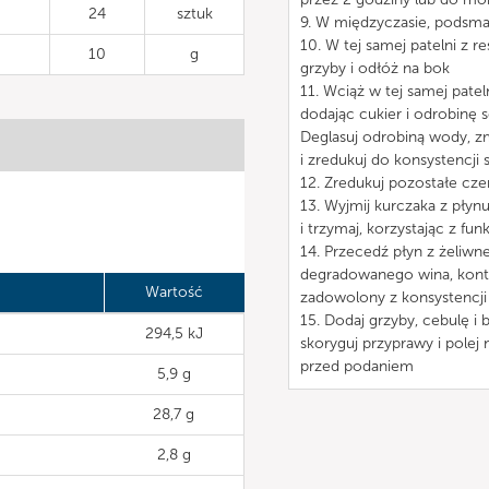
24
sztuk
9. W międzyczasie, podsma
10. W tej samej patelni z 
10
g
grzyby i odłóż na bok
11. Wciąż w tej samej pate
dodając cukier i odrobinę s
Deglasuj odrobiną wody, z
i zredukuj do konsystencji 
12. Zredukuj pozostałe c
13. Wyjmij kurczaka z płynu
i trzymaj, korzystając z fun
14. Przecedź płyn z żeliwn
degradowanego wina, konty
Wartość
zadowolony z konsystencji
15. Dodaj grzyby, cebulę i
294,5 kJ
skoryguj przyprawy i polej
przed podaniem
5,9 g
28,7 g
2,8 g