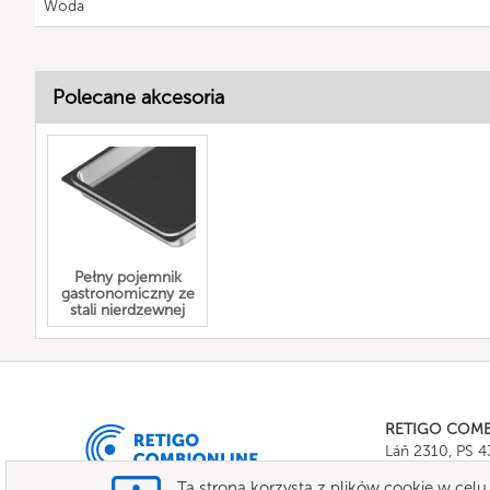
Woda
Polecane akcesoria
Pełny pojemnik
gastronomiczny ze
stali nierdzewnej
RETIGO COM
Láň 2310, PS 
Tel.:
+420 571 
Ta strona korzysta z plików cookie w celu 