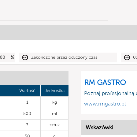
00
%
Zakończone przez odliczony czas
0
RM GASTRO
Wartość
Jednostka
Poznaj profesjonalną
1
kg
www.rmgastro.pl
500
ml
3
sztuk
Wskazówki
50
g