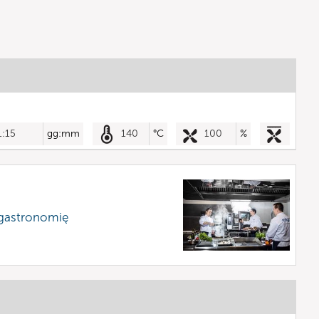
1:15
gg:mm
140
°C
100
%
 gastronomię