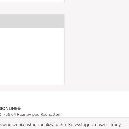
BIONLINE®
43, 756 64 Rožnov pod Radhoštěm
665 511
, Fax: +420 571 665 554
świadczenia usług i analizy ruchu. Korzystając z naszej strony
ombionline.com