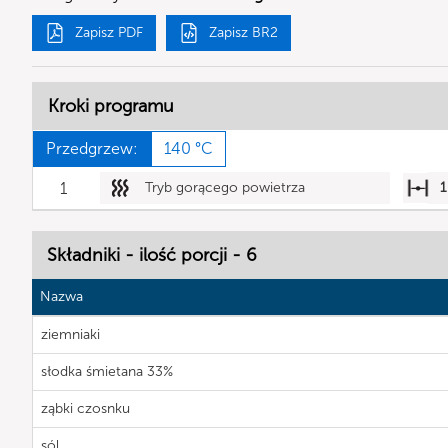
Zapisz PDF
Zapisz BR2
Kroki programu
Przedgrzew:
140 °C
1
Tryb gorącego powietrza
1
Składniki - ilość porcji - 6
Nazwa
ziemniaki
słodka śmietana 33%
ząbki czosnku
sól