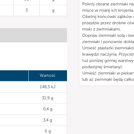
Pokrój obrane ziemniaki na
3
g
misce w miarę ich krojenia.
Obetnij końcówki ząbków czo
przejdzie przez drobne otw
miski z ziemniakami.
Dopraw ziemniaki solą i ś
ziemniaki i ponownie dokła
Umieść plasterki ziemniak
krawędzi naczynia. Przyciś
tuż poniżej górnej warstwy
podwójnej śmietany).
Umieść ziemniaki w piekarn
Wartość
lub aż ziemniaki będą całk
148,3 kJ
31,9 g
0,4 g
3,4 g
0 g