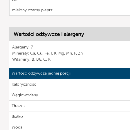
mielony czarny pieprz
Wartości odżywcze i alergeny
Alergeny: 7
Minerały: Ca, Cu, Fe, I, K, Mg, Mn, P, Zn
Witaminy: B, B6, C, K
Wartość odżywcza jednej porcji
Kaloryczność
Węglowodany
Tłuszcz
Białko
Woda