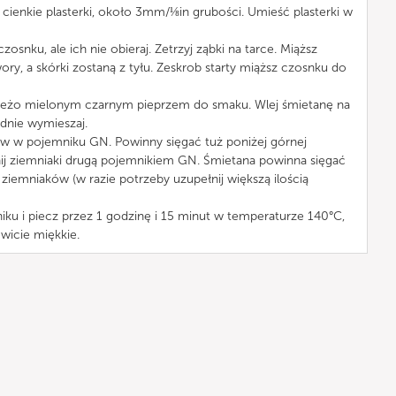
 cienkie plasterki, około 3mm/⅛in grubości. Umieść plasterki w
snku, ale ich nie obieraj. Zetrzyj ząbki na tarce. Miąższ
ory, a skórki zostaną z tyłu. Zeskrob starty miąższ czosnku do
wieżo mielonym czarnym pieprzem do smaku. Wlej śmietanę na
dnie wymieszaj.
ów w pojemniku GN. Powinny sięgać tuż poniżej górnej
nij ziemniaki drugą pojemnikiem GN. Śmietana powinna sięgać
 ziemniaków (w razie potrzeby uzupełnij większą ilością
iku i piecz przez 1 godzinę i 15 minut w temperaturze 140°C,
owicie miękkie.