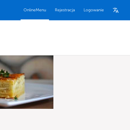
OnlineMenu
Rejestracja
Logowanie