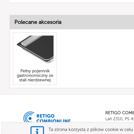
Polecane akcesoria
Pełny pojemnik
gastronomiczny ze
stali nierdzewnej
RETIGO COM
Láň 2310, PS 
Tel.:
+420 571 
Ta strona korzysta z plików cookie w celu 
E-mail:
info@c