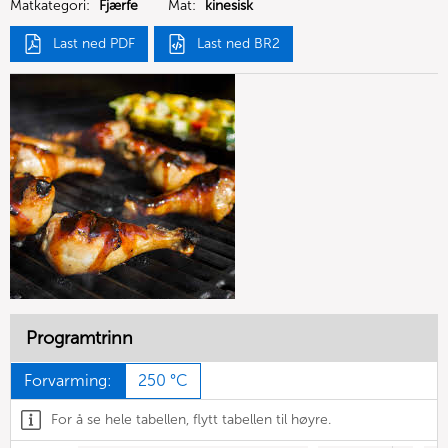
Matkategori:
Fjærfe
Mat:
kinesisk
Last ned PDF
Last ned BR2
Programtrinn
Forvarming:
250 °C
For å se hele tabellen, flytt tabellen til høyre.