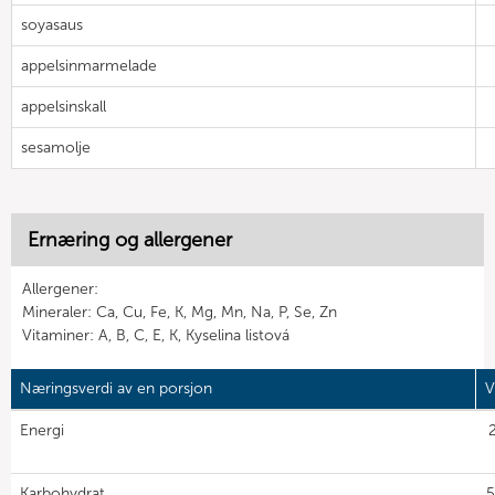
soyasaus
appelsinmarmelade
appelsinskall
sesamolje
Ernæring og allergener
Allergener:
Mineraler: Ca, Cu, Fe, K, Mg, Mn, Na, P, Se, Zn
Vitaminer: A, B, C, E, K, Kyselina listová
Næringsverdi av en porsjon
V
Energi
Karbohydrat
5