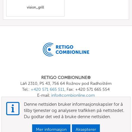
vision_grill
RETIGO COMBIONLINE®
Láň 2310, PS 43, 756 64 Rožnov pod Radhoštěm
Tel.:
+420 571 665 511
, Fax: +420 571 665 554
E-mail:
info@combionline.com
Denne nettsiden bruker informasjonskapsler for å
tilby tjenester og analysere trafikken på nettstedet.
OnlineMenu
Du godtar det ved å bruke denne nettsiden.
VILKÅR OG BETINGELSER
Mer informasjon
Aksepterer