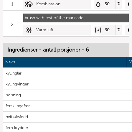
1
Kombinasjon
50
%
brush with rest of the marinade
2
Varm luft
30
%
Ingredienser - antall porsjoner - 6
Navn
V
kyllinglår
kyllingvinger
honning
fersk ingefær
hvitløksfedd
fem krydder