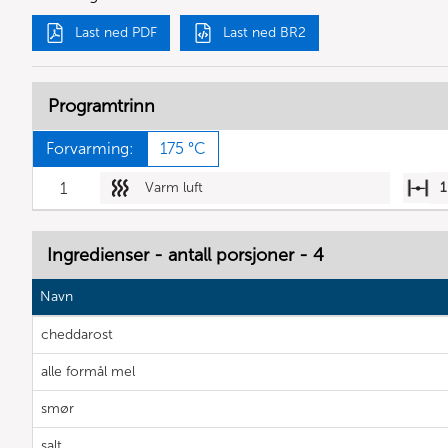
Last ned PDF
Last ned BR2
Programtrinn
Forvarming:
175 °C
1
Varm luft
1
Ingredienser - antall porsjoner - 4
Navn
cheddarost
alle formål mel
smør
salt