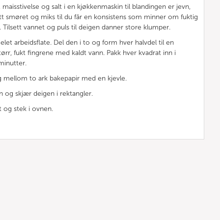
maisstivelse og salt i en kjøkkenmaskin til blandingen er jevn,
tt smøret og miks til du får en konsistens som minner om fuktig
Tilsett vannet og puls til deigen danner store klumper.
elet arbeidsflate. Del den i to og form hver halvdel til en
tørr, fukt fingrene med kaldt vann. Pakk hver kvadrat inn i
 minutter.
lag mellom to ark bakepapir med en kjevle.
n og skjær deigen i rektangler.
t og stek i ovnen.