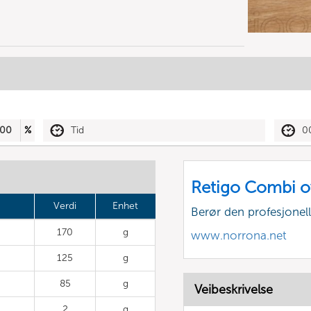
00
%
Tid
0
Retigo Combi o
Verdi
Enhet
Berør den profesjone
170
g
www.norrona.net
125
g
85
g
Veibeskrivelse
2
g