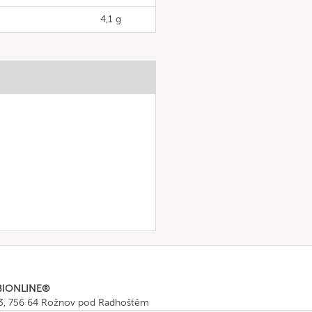
4,1 g
BIONLINE®
43, 756 64 Rožnov pod Radhoštěm