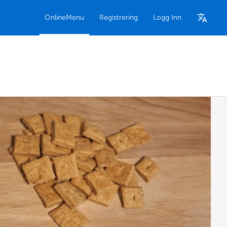
OnlineMenu
Registrering
Logg Inn