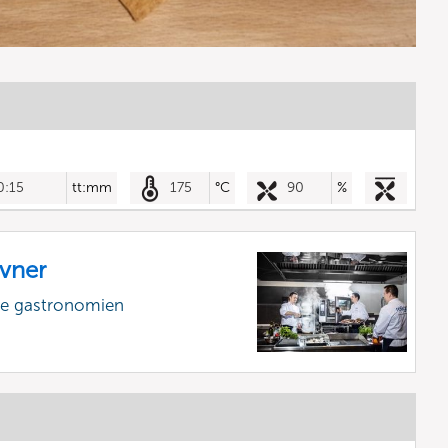
0:15
tt:mm
175
°C
90
%
vner
lle gastronomien