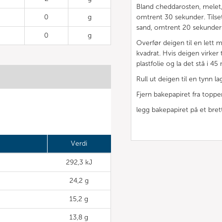
Bland cheddarosten, melet, 
0
g
omtrent 30 sekunder. Tilse
sand, omtrent 20 sekunder. 
0
g
Overfør deigen til en lett m
kvadrat. Hvis deigen virker 
plastfolie og la det stå i 45
Rull ut deigen til en tynn 
Fjern bakepapiret fra toppe
legg bakepapiret på et bret
Verdi
292,3 kJ
24,2 g
15,2 g
13,8 g