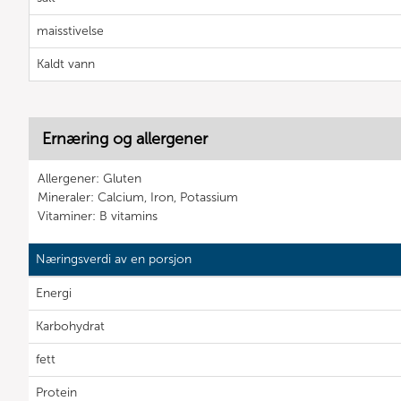
maisstivelse
Kaldt vann
Ernæring og allergener
Allergener: Gluten
Mineraler: Calcium, Iron, Potassium
Vitaminer: B vitamins
Næringsverdi av en porsjon
Energi
Karbohydrat
fett
Protein