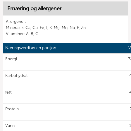
Ernæring og allergener
Allergener:
Mineraler: Ca, Cu, Fe, I, K, Mg, Mn, Na, P, Zn
Vitaminer: A, B, C
Næringsverdi av en porsjon
V
Energi
7
Karbohydrat
fett
Protein
Vann