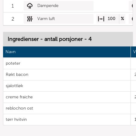
1
Dampende
2
Varm luft
100
%
Ingredienser - antall porsjoner - 4
Navn
V
poteter
Røkt bacon
sjalottløk
creme fraiche
reblochon ost
tørr hvitvin