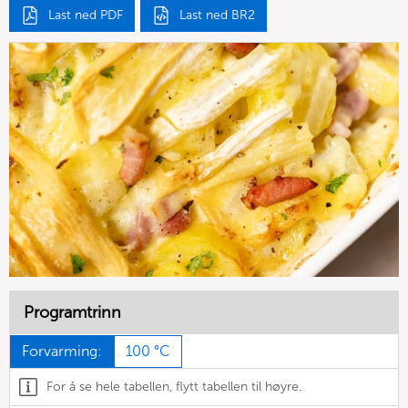
Last ned PDF
Last ned BR2
Programtrinn
Forvarming:
100 °C
For å se hele tabellen, flytt tabellen til høyre.