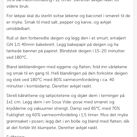
videre bruk.
For løkpai skal du sterkt svitse løkene og baconet i smøret til de
er myke. Smak til med salt, pepper og karve, og avkjøl
umiddelbart.
Rull ut den forberedte deigen og legg den i et smurt, emaljert
GN 1/1 40mm bakebrett. Legg bakepapir på deigen og ha
tørkede bønner på papiret. Blindstek deigen i 15-20 minutter
ved 180°C.
Bland løkblandingen med eggene og fløten, fold inn vårløkene
og smak til en gang til. Hell blandingen på den forkokte deigen
og stek ved 180°C med 80% varmeomfordeling i ca. 40
minutter i kombidamp. Deretter avkjøl raskt.
Skrell kålrøttene og søtpotetene og skjær dem i terninger på
1x1 cm. Legg dem i en Sous Vide-pose med smøret og
krydderne og vakuumer strengt. Damp ved 85°C med 70%
Fuktighet og 60% varmeomfordeling i 1,5 timer. Mos det myke
grønnsaket i posen, legg det i en bolle og bland med fløten, slik
at det forblir litt klumpete. Deretter avkjøl raskt.