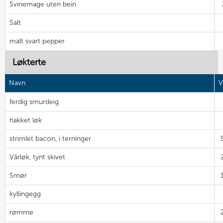
Svinemage uten bein
Salt
malt svart pepper
Løkterte
Navn
V
ferdig smurdeig
hakket løk
strimlet bacon, i terninger
Vårløk, tynt skivet
Smør
kyllingegg
rømme