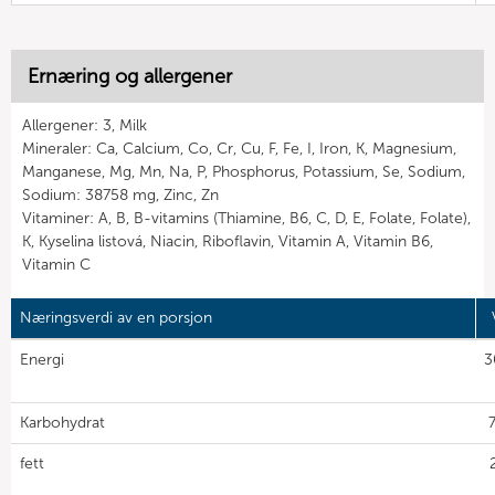
Ernæring og allergener
Allergener: 3, Milk
Mineraler: Ca, Calcium, Co, Cr, Cu, F, Fe, I, Iron, K, Magnesium,
Manganese, Mg, Mn, Na, P, Phosphorus, Potassium, Se, Sodium,
Sodium: 38758 mg, Zinc, Zn
Vitaminer: A, B, B-vitamins (Thiamine, B6, C, D, E, Folate, Folate),
K, Kyselina listová, Niacin, Riboflavin, Vitamin A, Vitamin B6,
Vitamin C
Næringsverdi av en porsjon
Energi
3
Karbohydrat
7
fett