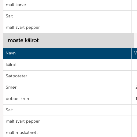
malt karve
Salt
malt svart pepper
moste kålrot
Navn
V
kålrot
Søtpoteter
Smør
dobbel krem
Salt
malt svart pepper
malt muskatnøtt