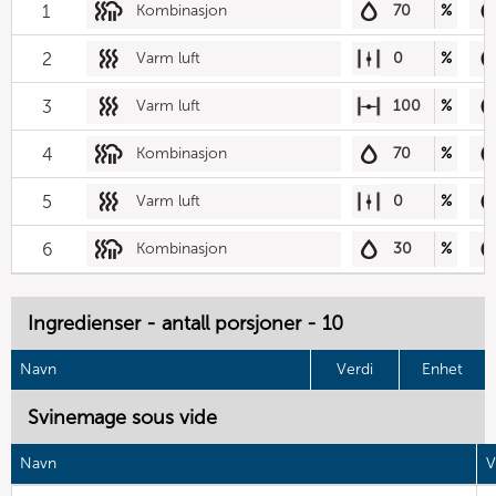
1
Kombinasjon
70
%
2
Varm luft
0
%
3
Varm luft
100
%
4
Kombinasjon
70
%
5
Varm luft
0
%
6
Kombinasjon
30
%
Ingredienser - antall porsjoner - 10
Navn
Verdi
Enhet
Svinemage sous vide
Navn
V