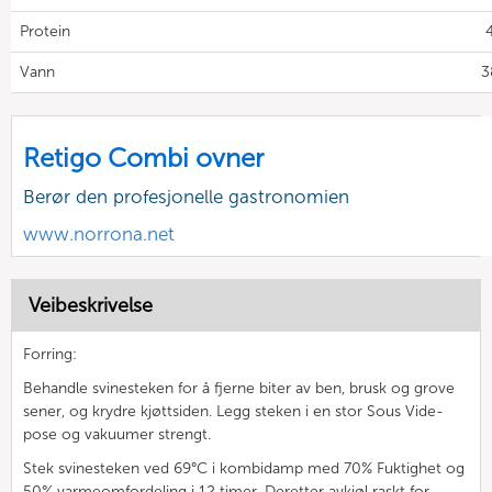
Protein
4
Vann
3
Retigo Combi ovner
Berør den profesjonelle gastronomien
www.norrona.net
Veibeskrivelse
Forring:
Behandle svinesteken for å fjerne biter av ben, brusk og grove
sener, og krydre kjøttsiden. Legg steken i en stor Sous Vide-
pose og vakuumer strengt.
Stek svinesteken ved 69°C i kombidamp med 70% Fuktighet og
50% varmeomfordeling i 12 timer. Deretter avkjøl raskt for