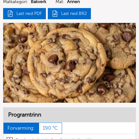
Matkategori:
Bakverk
Mat:
Annen
Last ned PDF
Last ned BR2
Programtrinn
Forvarming:
190 °C