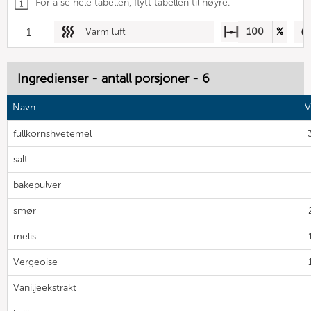
For å se hele tabellen, flytt tabellen til høyre.
1
Varm luft
100
%
Ingredienser - antall porsjoner - 6
Navn
V
fullkornshvetemel
salt
bakepulver
smør
melis
Vergeoise
Vaniljeekstrakt