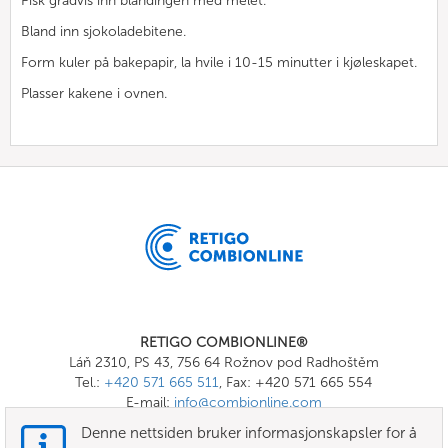
Pisk gradvis inn blandingen med melet.
Bland inn sjokoladebitene.
Form kuler på bakepapir, la hvile i 10-15 minutter i kjøleskapet.
Plasser kakene i ovnen.
RETIGO COMBIONLINE®
Láň 2310, PS 43, 756 64 Rožnov pod Radhoštěm
Tel.:
+420 571 665 511
, Fax: +420 571 665 554
E-mail:
info@combionline.com
Denne nettsiden bruker informasjonskapsler for å