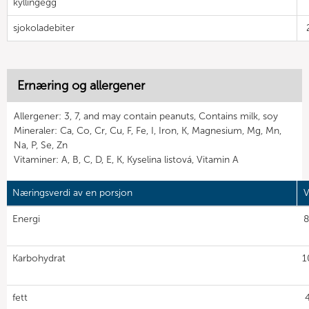
kyllingegg
sjokoladebiter
Ernæring og allergener
Allergener: 3, 7, and may contain peanuts, Contains milk, soy
Mineraler: Ca, Co, Cr, Cu, F, Fe, I, Iron, K, Magnesium, Mg, Mn,
Na, P, Se, Zn
Vitaminer: A, B, C, D, E, K, Kyselina listová, Vitamin A
Næringsverdi av en porsjon
V
Energi
8
Karbohydrat
1
fett