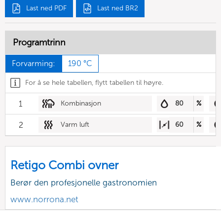
Last ned PDF
Last ned BR2
Programtrinn
Forvarming:
190 °C
For å se hele tabellen, flytt tabellen til høyre.
1
Kombinasjon
80
%
2
Varm luft
60
%
Retigo Combi ovner
Berør den profesjonelle gastronomien
www.norrona.net