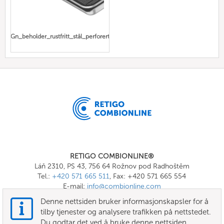
Gn_beholder_rustfritt_stål_perforert
RETIGO COMBIONLINE®
Láň 2310, PS 43, 756 64 Rožnov pod Radhoštěm
Tel.:
+420 571 665 511
, Fax: +420 571 665 554
E-mail:
info@combionline.com
Denne nettsiden bruker informasjonskapsler for å
tilby tjenester og analysere trafikken på nettstedet.
OnlineMenu
Du godtar det ved å bruke denne nettsiden.