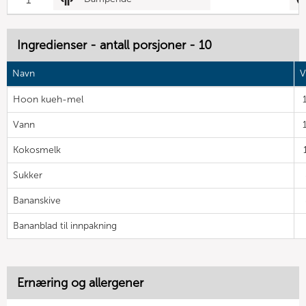
Ingredienser - antall porsjoner - 10
Navn
V
Hoon kueh-mel
Vann
Kokosmelk
Sukker
Bananskive
Bananblad til innpakning
Ernæring og allergener