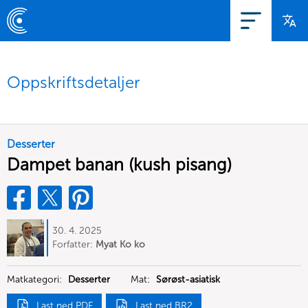
Oppskriftsdetaljer
Desserter
Dampet banan (kush pisang)
30. 4. 2025
Forfatter:
Myat Ko ko
Matkategori:
Desserter
Mat:
Sørøst-asiatisk
Last ned PDF
Last ned BR2