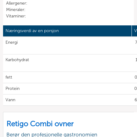
Allergener:
Mineraler:
Vitaminer:
Næringsverdi av en porsjon
V
Energi
Karbohydrat
fett
0
Protein
0
Vann
6
Retigo Combi ovner
Berør den profesjonelle gastronomien