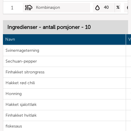
1
Kombinasjon
40
%
Ingredienser - antall porsjoner - 10
Navn
V
Svinemageterning
Sechuan-pepper
Finhakket sitrongress
Hakket rød chili
Honning
Hakket sjalottløk
Finhakket hvitløk
fiskesaus