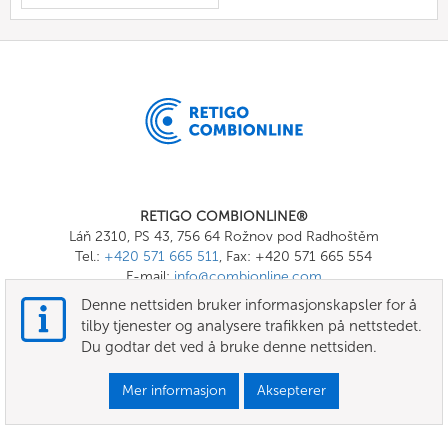
RETIGO COMBIONLINE®
Láň 2310, PS 43, 756 64 Rožnov pod Radhoštěm
Tel.:
+420 571 665 511
, Fax: +420 571 665 554
E-mail:
info@combionline.com
Denne nettsiden bruker informasjonskapsler for å
tilby tjenester og analysere trafikken på nettstedet.
OnlineMenu
Du godtar det ved å bruke denne nettsiden.
VILKÅR OG BETINGELSER
Mer informasjon
Aksepterer