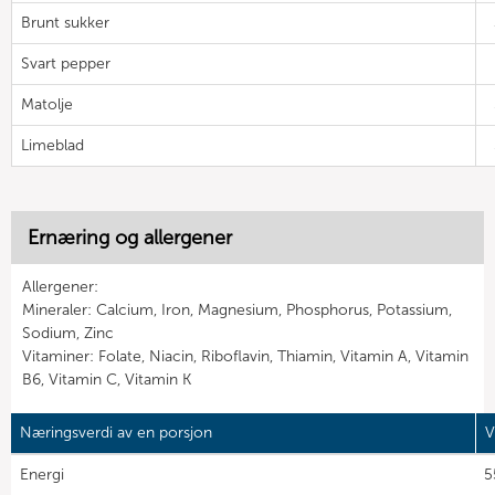
Brunt sukker
Svart pepper
Matolje
Limeblad
Ernæring og allergener
Allergener:
Mineraler: Calcium, Iron, Magnesium, Phosphorus, Potassium,
Sodium, Zinc
Vitaminer: Folate, Niacin, Riboflavin, Thiamin, Vitamin A, Vitamin
B6, Vitamin C, Vitamin K
Næringsverdi av en porsjon
V
Energi
5