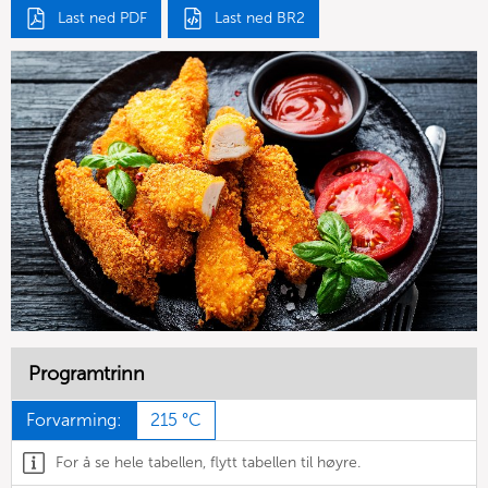
Last ned PDF
Last ned BR2
Programtrinn
Forvarming:
215 °C
For å se hele tabellen, flytt tabellen til høyre.