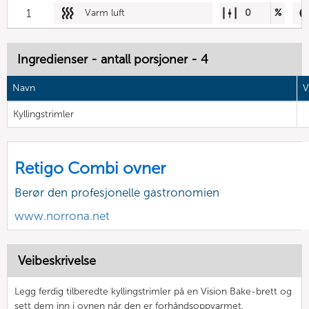
1
Varm luft
0
%
Ingredienser - antall porsjoner - 4
Navn
V
Kyllingstrimler
Retigo Combi ovner
Berør den profesjonelle gastronomien
www.norrona.net
Veibeskrivelse
Legg ferdig tilberedte kyllingstrimler på en Vision Bake-brett og
sett dem inn i ovnen når den er forhåndsoppvarmet.