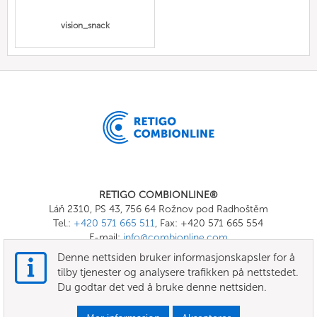
vision_snack
RETIGO COMBIONLINE®
Láň 2310, PS 43, 756 64 Rožnov pod Radhoštěm
Tel.:
+420 571 665 511
, Fax: +420 571 665 554
E-mail:
info@combionline.com
Denne nettsiden bruker informasjonskapsler for å
tilby tjenester og analysere trafikken på nettstedet.
OnlineMenu
Du godtar det ved å bruke denne nettsiden.
VILKÅR OG BETINGELSER