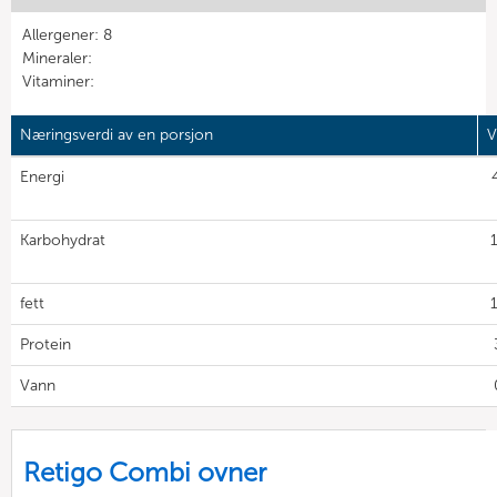
Allergener: 8
Mineraler:
Vitaminer:
Næringsverdi av en porsjon
V
Energi
Karbohydrat
fett
Protein
Vann
Retigo Combi ovner