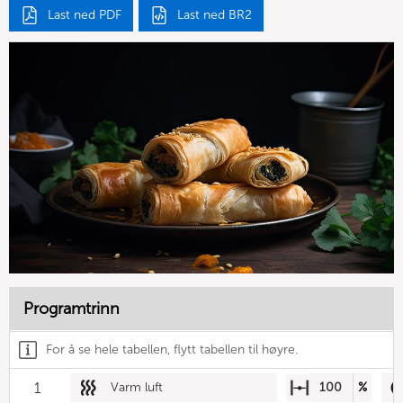
Last ned PDF
Last ned BR2
Programtrinn
For å se hele tabellen, flytt tabellen til høyre.
1
Varm luft
100
%