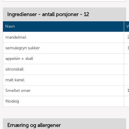
Ingredienser - antall porsjoner - 12
Navn
V
mandelmel
semulegryn sukker
appelsin + skall
sitronskall
malt kanel
Smeltet smør
filodeig
Ernæring og allergener