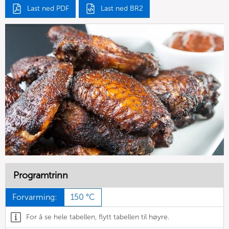
Last ned PDF
Last ned BR2
Programtrinn
Forvarming:
150 °C
For å se hele tabellen, flytt tabellen til høyre.