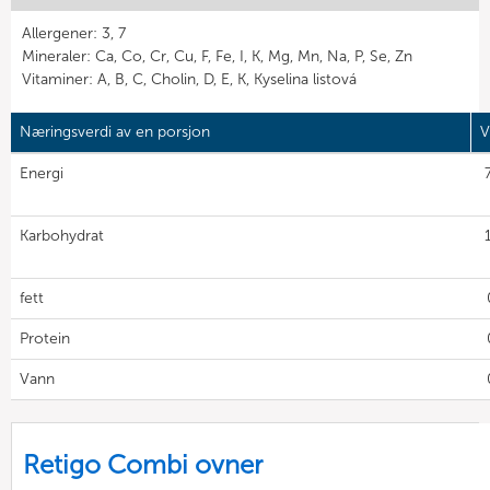
Allergener: 3, 7
Mineraler: Ca, Co, Cr, Cu, F, Fe, I, K, Mg, Mn, Na, P, Se, Zn
Vitaminer: A, B, C, Cholin, D, E, K, Kyselina listová
Næringsverdi av en porsjon
V
Energi
Karbohydrat
fett
Protein
Vann
Retigo Combi ovner