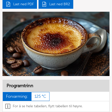
Last ned PDF
Last ned BR2
Programtrinn
Forvarming:
125 °C
For å se hele tabellen, flytt tabellen til høyre.