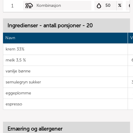
1
Kombinasjon
50
%
Ingredienser - antall porsjoner - 20
Navn
V
krem 33%
melk 3,5 %
vanilje bønne
semulegryn sukker
eggeplomme
espresso
Ernæring og allergener