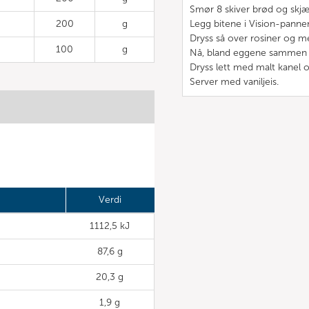
Smør 8 skiver brød og skjær 
200
g
Legg bitene i Vision-panne
Dryss så over rosiner og me
100
g
Nå, bland eggene sammen m
Dryss lett med malt kanel o
Server med vaniljeis.
Verdi
1112,5 kJ
87,6 g
20,3 g
1,9 g