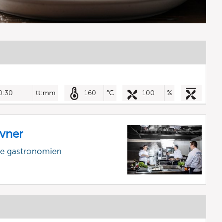
0:30
tt:mm
160
°C
100
%
vner
lle gastronomien