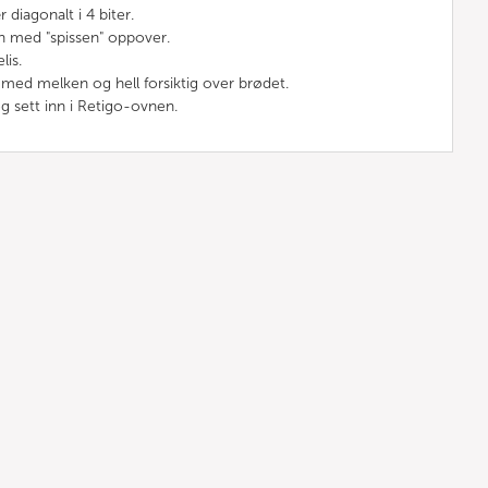
diagonalt i 4 biter.
n med "spissen" oppover.
lis.
ed melken og hell forsiktig over brødet.
g sett inn i Retigo-ovnen.