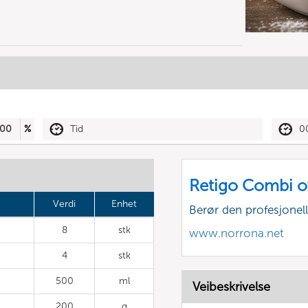
00
%
Tid
0
Retigo Combi o
Verdi
Enhet
Berør den profesjone
8
stk
www.norrona.net
4
stk
500
ml
Veibeskrivelse
200
g