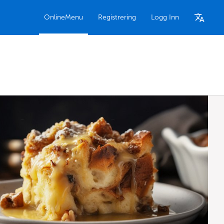
OnlineMenu
Registrering
Logg Inn