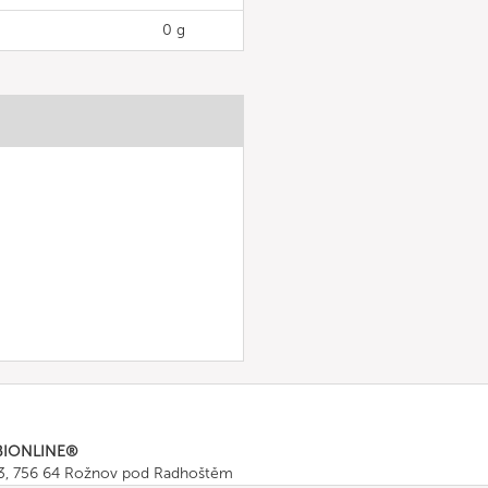
0 g
BIONLINE®
43, 756 64 Rožnov pod Radhoštěm