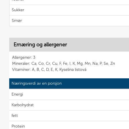
Sukker
Smør
Ernæring og allergener
Allergener: 3
Mineraler: Ca, Co, Cr, Cu, F, Fe, I, K, Mg, Mn, Na, P, Se, Zn
Vitaminer: A, B, C, D, E, K, Kyselina listová
Næringsverdi av en porsjon
Energi
Karbohydrat
fett
Protein