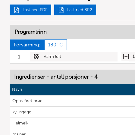
Last ned PDF
Last ned BR2
Programtrinn
Forvarming:
180 °C
1
Varm luft
1
Ingredienser - antall porsjoner - 4
Navn
Oppskåret brød
kyllingegg
Helmelk
rosiner