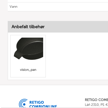
Vann
Anbefalt tilbehør
vision_pan
RETIGO COM
Láň 2310, PS 