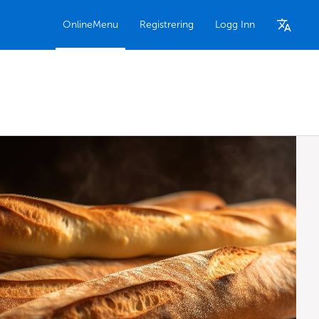
OnlineMenu
Registrering
Logg Inn