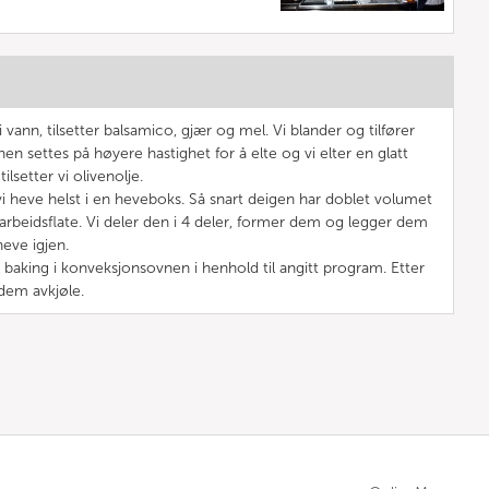
i vann, tilsetter balsamico, gjær og mel. Vi blander og tilfører
en settes på høyere hastighet for å elte og vi elter en glatt
ilsetter vi olivenolje.
i heve helst i en heveboks. Så snart deigen har doblet volumet
n arbeidsflate. Vi deler den i 4 deler, former dem og legger dem
heve igjen.
 baking i konveksjonsovnen i henhold til angitt program. Etter
 dem avkjøle.