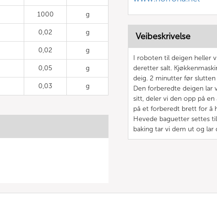
1000
g
0,02
g
Veibeskrivelse
0,02
g
I roboten til deigen heller v
0,05
g
deretter salt. Kjøkkenmaskin
deig. 2 minutter før slutten t
0,03
g
Den forberedte deigen lar v
sitt, deler vi den opp på e
på et forberedt brett for å 
Hevede baguetter settes til
baking tar vi dem ut og lar