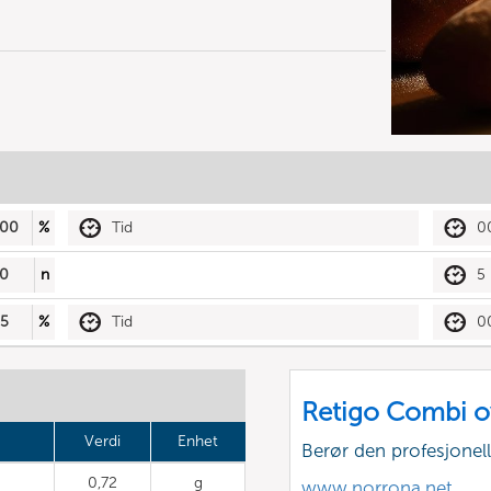
00
%
Tid
0
0
n
5
5
%
Tid
0
Retigo Combi o
Verdi
Enhet
Berør den profesjone
0,72
g
www.norrona.net