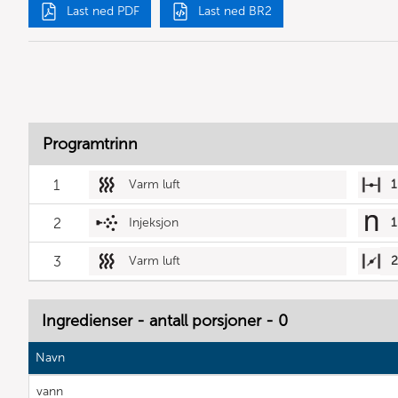
Last ned PDF
Last ned BR2
Programtrinn
1
Varm luft
1
2
Injeksjon
1
3
Varm luft
2
Ingredienser - antall porsjoner - 0
Navn
vann