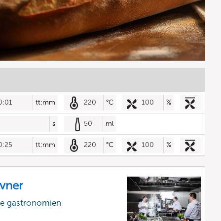
0:01
tt:mm
220
°C
100
%
s
50
ml
0:25
tt:mm
220
°C
100
%
vner
lle gastronomien