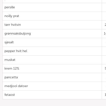
persille
noilly prat
tørr hvitvin
grønnsaksbuljong
1
sjøsalt
pepper hvit hel
muskat
krem 12%
pancetta
medjool datoer
fetaost