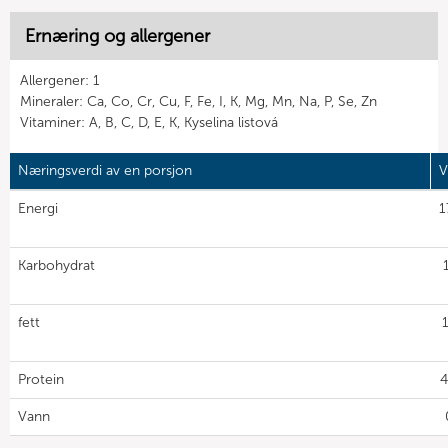
Ernæring og allergener
Allergener: 1
Mineraler: Ca, Co, Cr, Cu, F, Fe, I, K, Mg, Mn, Na, P, Se, Zn
Vitaminer: A, B, C, D, E, K, Kyselina listová
Næringsverdi av en porsjon
V
Energi
1
Karbohydrat
fett
Protein
4
Vann