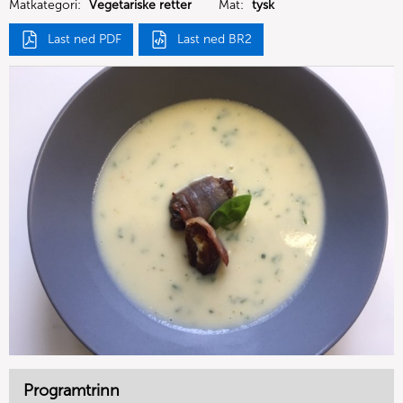
Matkategori:
Vegetariske retter
Mat:
tysk
Last ned PDF
Last ned BR2
Programtrinn