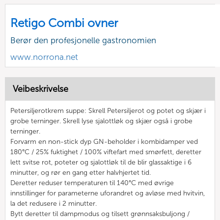
Retigo Combi ovner
Berør den profesjonelle gastronomien
www.norrona.net
Veibeskrivelse
Petersiljerotkrem suppe: Skrell Petersiljerot og potet og skjær i
grobe terninger. Skrell lyse sjalottløk og skjær også i grobe
terninger.
Forvarm en non-stick dyp GN-beholder i kombidamper ved
180°C / 25% fuktighet / 100% viftefart med smørfett, deretter
lett svitse rot, poteter og sjalottløk til de blir glassaktige i 6
minutter, og rør en gang etter halvhjertet tid.
Deretter reduser temperaturen til 140°C med øvrige
innstillinger for parameterne uforandret og avløse med hvitvin,
la det redusere i 2 minutter.
Bytt deretter til dampmodus og tilsett grønnsaksbuljong /