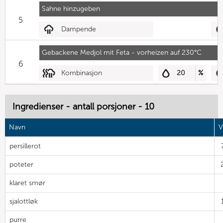
Sahne hinzugeben
5
Dampende
Gebackene Medjol mit Feta - vorheizen auf 230°C
6
Kombinasjon
20
%
Ingredienser - antall porsjoner - 10
Navn
V
persillerot
poteter
klaret smør
sjalottløk
purre