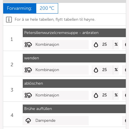
Forvarming:
200 °C
For å se hele tabellen, flytt tabellen til høyre.
Petersilienwurzelcremesuppe - anbraten
1
Kombinasjon
25
%
wenden
2
Kombinasjon
25
%
ablöschen
3
Kombinasjon
25
%
Brühe auffüllen
4
Dampende