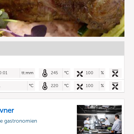
0:01
tt:mm
245
°C
100
%
1
°C
220
°C
100
%
vner
lle gastronomien