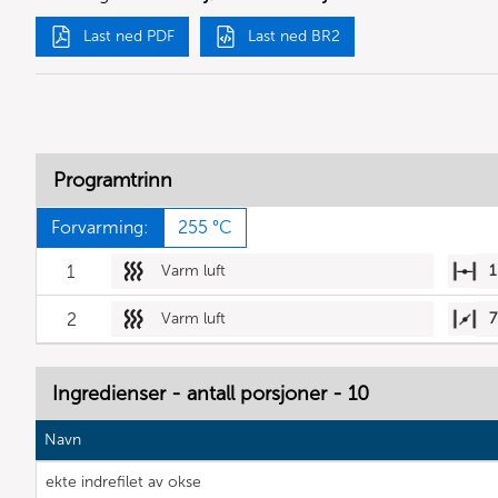
Last ned PDF
Last ned BR2
Programtrinn
Forvarming:
255 °C
1
Varm luft
1
2
Varm luft
7
Ingredienser - antall porsjoner - 10
Navn
ekte indrefilet av okse