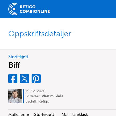
Oppskriftsdetaljer
Storfekjøtt
Biff
15. 12. 2020
Forfatter:
Vlastimil Jaša
Bedrift:
Retigo
Matkategori:
Storfekjøtt
Mat:
tsjekkisk