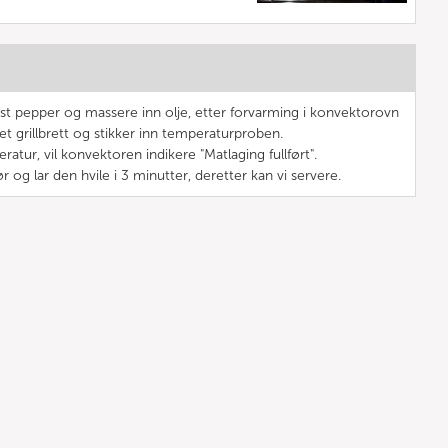
t pepper og massere inn olje, etter forvarming i konvektorovn
et grillbrett og stikker inn temperaturproben.
atur, vil konvektoren indikere "Matlaging fullført".
mør og lar den hvile i 3 minutter, deretter kan vi servere.