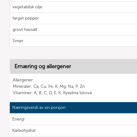
vegetabilsk olje
farget pepper
grovt havsalt
Smør
Ernæring og allergener
Allergener:
Mineraler: Ca, Cu, Fe, K, Mg, Na, P, Zn
Vitaminer: A, B, C, D, E, K, Kyselina listová
Næringsverdi av en porsjon
Energi
Karbohydrat