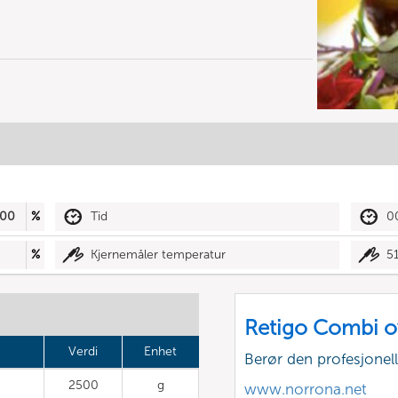
00
%
Tid
0
%
Kjernemåler temperatur
5
Retigo Combi o
Verdi
Enhet
Berør den profesjone
2500
g
www.norrona.net