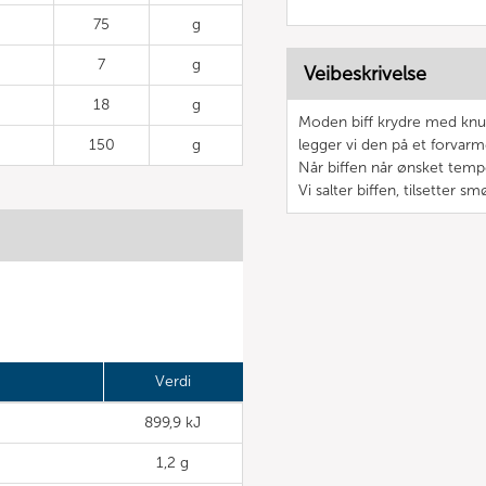
75
g
7
g
Veibeskrivelse
18
g
Moden biff krydre med knus
150
g
legger vi den på et forvarm
Når biffen når ønsket temper
Vi salter biffen, tilsetter s
Verdi
899,9 kJ
1,2 g