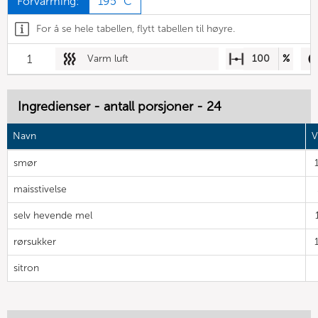
Forvarming:
195 °C
For å se hele tabellen, flytt tabellen til høyre.
1
Varm luft
100
%
Ingredienser - antall porsjoner - 24
Navn
V
smør
maisstivelse
selv hevende mel
rørsukker
sitron