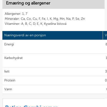
Ernæring og allergener
Allergener: 1, 7
Mineraler: Ca, Co, Cu, F, Fe, I, K, Mg, Mn, Na, P, Se, Zn
Vitaminer: A, B, C, D, E, K, Kyselina listová
Næringsverdi av en porsjon
V
Energi
Karbohydrat
fett
3
Protein
0
Vann